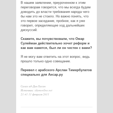
В нашем заявлении, приуроченном к этим
переговорам говорится, что мы всегда будем
доводить до власти требования народа чего
бы нам это не стоило. Но важно понять, что
это первое заседание, пробное, как я уже
говорил, определяющее ход дальнейших
дискуссий.
Скажите, вы почувствовали, что Омар
Сулейман действительно хочет реформ и
как вам кажется, был ли он честен с вами?
Я не могу вам ответить на этот вопрос, ведь
прошло только одно совещание.
Перевел с арабского Арслан Тимербулатов
специально для Ансар.ру
Салах ад-Дин Хасан
Источник: islamonline.net
21:41 11 февраля 2011