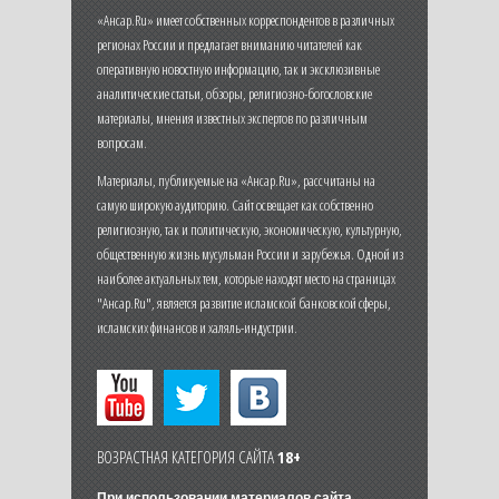
«Ансар.Ru» имеет собственных корреспондентов в различных
регионах России и предлагает вниманию читателей как
оперативную новостную информацию, так и эксклюзивные
аналитические статьи, обзоры, религиозно-богословские
материалы, мнения известных экспертов по различным
вопросам.
Материалы, публикуемые на «Ансар.Ru», рассчитаны на
самую широкую аудиторию. Сайт освещает как собственно
религиозную, так и политическую, экономическую, культурную,
общественную жизнь мусульман России и зарубежья. Одной из
наиболее актуальных тем, которые находят место на страницах
"Ансар.Ru", является развитие исламской банковской сферы,
исламских финансов и халяль-индустрии.
ВОЗРАСТНАЯ КАТЕГОРИЯ САЙТА
18+
При использовании материалов сайта