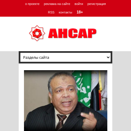
о проекте
реклама на сайте
войти
регистрация
18+
RSS
контакты