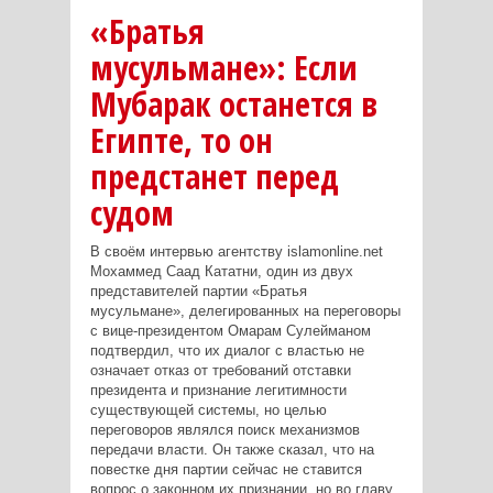
«Братья
мусульмане»: Если
Мубарак останется в
Египте, то он
предстанет перед
судом
В своём интервью агентству islamonline.net
Мохаммед Саад Кататни, один из двух
представителей партии «Братья
мусульмане», делегированных на переговоры
с вице-президентом Омарам Сулейманом
подтвердил, что их диалог с властью не
означает отказ от требований отставки
президента и признание легитимности
существующей системы, но целью
переговоров являлся поиск механизмов
передачи власти. Он также сказал, что на
повестке дня партии сейчас не ставится
вопрос о законном их признании, но во главу