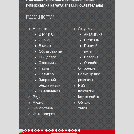
гиперссылка на
www.ansar.ru
обязательна!
РАЗДЕЛЫ ПОРТАЛА
Новости
Актуально
В РФ и СНГ
Аналитика
Собкор
Персоны
В мире
Прямой
Образование
путь
Общество
История
Экономика
Онлайн
Наука
О проекте
Палитра
Размещение
Здоровый
рекламы
образ жизни
RSS
Объявления
Контакты
Видео
Карта сайта
Аудио
Облако
Библиотека
тегов
Фотогалерея