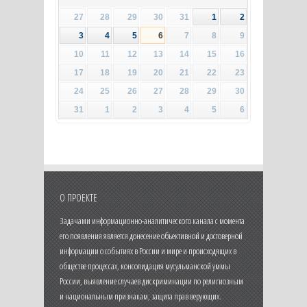
27
28
29
30
31
1
2
3
4
5
6
7
8
9
10
11
12
13
14
15
16
17
18
19
20
21
22
23
24
25
26
27
28
29
30
31
1
2
3
4
5
6
О ПРОЕКТЕ
Задачами информационно-аналитического канала с момента
его появления является донесение объективной и достоверной
информации о событиях в России и мире и происходящих в
обществе процессах, консолидация мусульманской уммы
России, выявление случаев дискриминации по религиозным
и национальным признакам, защита прав верующих.