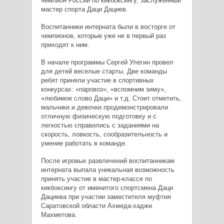
чемпион России по кикбоксингу, заслуженный
мастер спорта Даци Дациев.
Воспитанники интерната были в восторге от
чемпионов, которые уже не в первый раз
приходят к ним.
В начале программы Сергей Улегин провел
для детей веселые старты. Две команды
ребят приняли участие в спортивных
конкурсах: «паровоз», «вспомним зиму»,
«любимое слово Даци» и т.д. Стоит отметить,
мальчики и девочки продемонстрировали
отличную физическую подготовку и с
легкостью справились с заданиями на
скорость, ловкость, сообразительность и
умение работать в команде.
После игровых развлечений воспитанникам
интерната выпала уникальная возможность
принять участие в мастер-классе по
кикбоксингу от именитого спортсмена Даци
Дациева при участии заместителя муфтия
Саратовской области Ахмеда-хаджи
Махметова.