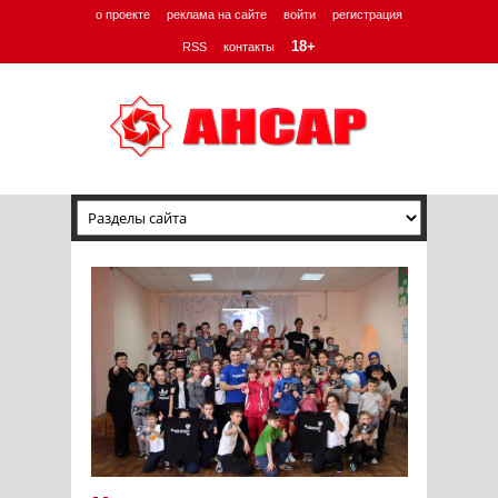
о проекте
реклама на сайте
войти
регистрация
18+
RSS
контакты