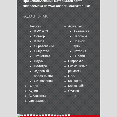
При использовании материалов сайта
гиперссылка на
www.ansar.ru
обязательна!
РАЗДЕЛЫ ПОРТАЛА
Новости
Актуально
В РФ и СНГ
Аналитика
Собкор
Персоны
В мире
Прямой
Образование
путь
Общество
История
Экономика
Онлайн
Наука
О проекте
Палитра
Размещение
Здоровый
рекламы
образ жизни
RSS
Объявления
Контакты
Видео
Карта сайта
Аудио
Облако
Библиотека
тегов
Фотогалерея