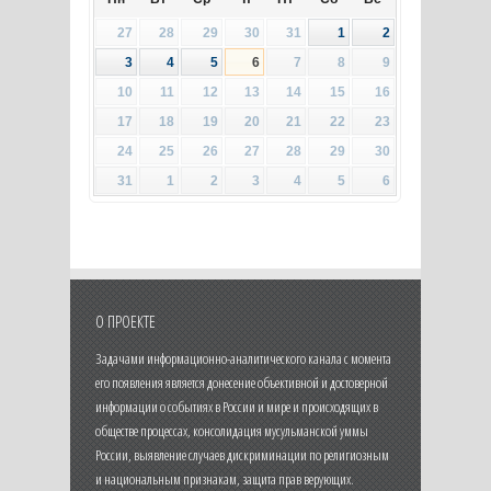
27
28
29
30
31
1
2
3
4
5
6
7
8
9
10
11
12
13
14
15
16
17
18
19
20
21
22
23
24
25
26
27
28
29
30
31
1
2
3
4
5
6
О ПРОЕКТЕ
Задачами информационно-аналитического канала с момента
его появления является донесение объективной и достоверной
информации о событиях в России и мире и происходящих в
обществе процессах, консолидация мусульманской уммы
России, выявление случаев дискриминации по религиозным
и национальным признакам, защита прав верующих.