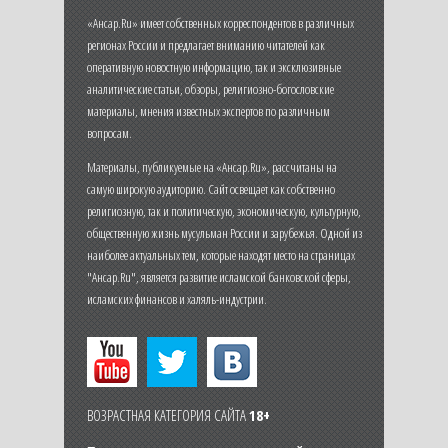
«Ансар.Ru» имеет собственных корреспондентов в различных
регионах России и предлагает вниманию читателей как
оперативную новостную информацию, так и эксклюзивные
аналитические статьи, обзоры, религиозно-богословские
материалы, мнения известных экспертов по различным
вопросам.
Материалы, публикуемые на «Ансар.Ru», рассчитаны на
самую широкую аудиторию. Сайт освещает как собственно
религиозную, так и политическую, экономическую, культурную,
общественную жизнь мусульман России и зарубежья. Одной из
наиболее актуальных тем, которые находят место на страницах
"Ансар.Ru", является развитие исламской банковской сферы,
исламских финансов и халяль-индустрии.
ВОЗРАСТНАЯ КАТЕГОРИЯ САЙТА
18+