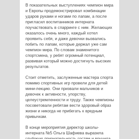
В показательных выступлениях чемпион мира
и Европы продемонстрировал комбинации
ударов руками и ногами по лапам, а после
пригласил воспитанников интерната
поучаствовать в спарринге с ним. Желающих
оказалось очень много, каждый хотел
проявить себя, и даже девочки вызвались
побить по лапам, которые держал уже сам
чемпион мира. По словам знаменитого
спортсмена, у ребят огромный потенциал,
развивая который можно достигнуть высоких
результатов.
Стоит отметить, заслуженные мастера спорта
помимо спортивных игр провели для детей
мини-лекцию. Они призвали мальчиков и
девочек к активности, упорству,
целеустремленности и труду. Также чемпионы
посоветовали ребятам вести здоровый образ
жизни и никогда не прибегать к вредным
привычкам.
В конце мероприятия директор школы-
интерната №5 Ольга Шафиева выразила
глубокую признательность гостям и вручила