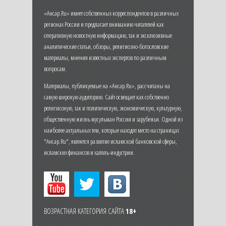
«Ансар.Ru» имеет собственных корреспондентов в различных
регионах России и предлагает вниманию читателей как
оперативную новостную информацию, так и эксклюзивные
аналитические статьи, обзоры, религиозно-богословские
материалы, мнения известных экспертов по различным
вопросам.
Материалы, публикуемые на «Ансар.Ru», рассчитаны на
самую широкую аудиторию. Сайт освещает как собственно
религиозную, так и политическую, экономическую, культурную,
общественную жизнь мусульман России и зарубежья. Одной из
наиболее актуальных тем, которые находят место на страницах
"Ансар.Ru", является развитие исламской банковской сферы,
исламских финансов и халяль-индустрии.
ВОЗРАСТНАЯ КАТЕГОРИЯ САЙТА
18+