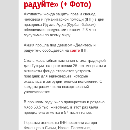
радуйте» (+ Фото)
Активисты Фонда защиты прав и свобод
человека и гуманитарной помощи (IHH) в дни
праздника Ид аль-Адха (Курбан-байрам)
обеспечили продуктами питания 2,3 млн
мусульман по всему миру.
Акция прошла под девизом «Делитесь и
радуйте», сообщается на
сайте
IHH.
Столь масштабная кампания стала традицией
для Турции: на протяжении 26 лет меценаты и
активисты фонда стараются устроить
праздник для единоверцев, которые
оказались в затруднительном положении. С
каждым разом число пожертвований
увеличивается.
В прошлом году было приобретено и роздано
мясо 53,5 тыс. животных, в этот раз была
преодолена отметка в 57 тысяч голов.
Первыми активисты IHH посетили лагеря
беженцев в Сирии, Ираке, Палестине,