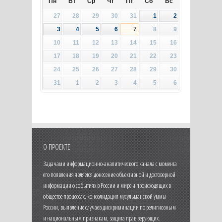
Пн
Вт
Ср
Чт
Пт
Сб
Вс
27
28
29
30
31
1
2
3
4
5
6
7
8
9
10
11
12
13
14
15
16
17
18
19
20
21
22
23
24
25
26
27
28
29
30
31
1
2
3
4
5
6
О ПРОЕКТЕ
Задачами информационно-аналитического канала с момента
его появления является донесение объективной и достоверной
информации о событиях в России и мире и происходящих в
обществе процессах, консолидация мусульманской уммы
России, выявление случаев дискриминации по религиозным
и национальным признакам, защита прав верующих.