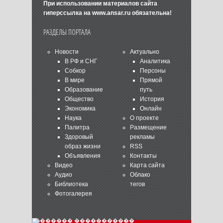
При использовании материалов сайта
гиперссылка на
www.ansar.ru
обязательна!
РАЗДЕЛЫ ПОРТАЛА
Новости
Актуально
В РФ и СНГ
Аналитика
Собкор
Персоны
В мире
Прямой
Образование
путь
Общество
История
Экономика
Онлайн
Наука
О проекте
Палитра
Размещение
Здоровый
рекламы
образ жизни
RSS
Объявления
Контакты
Видео
Карта сайта
Аудио
Облако
Библиотека
тегов
Фотогалерея