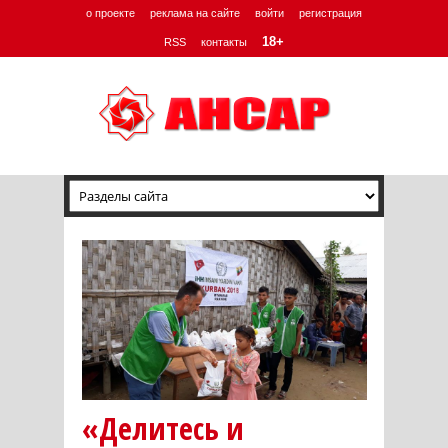
о проекте
реклама на сайте
войти
регистрация
18+
RSS
контакты
«Делитесь и