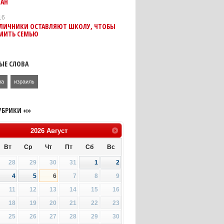
ДАН
16
ОТЛИЧНИКИ ОСТАВЛЯЮТ ШКОЛУ, ЧТОБЫ
МИТЬ СЕМЬЮ
ЫЕ СЛОВА
на
израиль
УБРИКИ «»
2026
Август
Вт
Ср
Чт
Пт
Сб
Вс
28
29
30
31
1
2
4
5
6
7
8
9
11
12
13
14
15
16
18
19
20
21
22
23
25
26
27
28
29
30