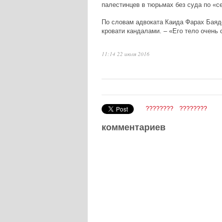
палестинцев в тюрьмах без суда по «с
По словам адвоката Каида Фарах Баядс
кровати кандалами. – «Его тело очень с
11:14 22 июля 2016
????????
????????
комментариев