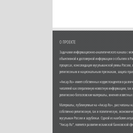
О ПРОЕКТЕ
Задачами информационно-аналитического канала с моме
объективной и достоверной информации о событиях в Ро
процессах, консолидация мусульманской уммы России,
религиозным и национальным признакам, защита прав
«Ансар.Ru» имеет собственных корреспондентов в разли
читателей как оперативную новостную информацию, так 
религиозно-богословские материалы, мнения известных
Материалы, публикуемые на «Ансар.Ru», рассчитаны на
собственно религиозную, так и политическую, экономич
мусульман России и зарубежья. Одной из наиболее актуа
"Ансар.Ru", является развитие исламской банковской сф