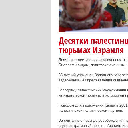
Десятки палестинц
тюрьмах Израиля
Десятки палестинских заключенных в т
Билялем Каидом, политзаключенным, ко
35-летний уроженец Западного берега п
задержания без предъявления обвинен
Голодовку палестинский мусульманин н
из израильской тюрьмы, в которой он 
Поводом для задержания Каида в 2001 
палестинской политической партией.
За считанные часы до освобождения п
административный арест – Израиль исп