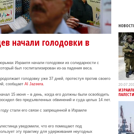
НОВОСТ
ев начали голодовки в
юрьмах Израиля начали голодовки из солидарности с
торый был госпитализирован из-за падения веса.
родолжает голодовку уже 37 дней, протестуя против своего
ий, сообщает
Al
Jazeera
.
20.07.20
ИЗРАИЛЬ
ПАЛЕСТ
ачал 15 июня – в день, когда его должны были освободить
просидел без предъявленных обвинений и суда целых 14 лет.
году стали его связи с запрещенной в Израиле
алестинца уведомили, что его помещают под
ользует эту практику для удерживания неугодных