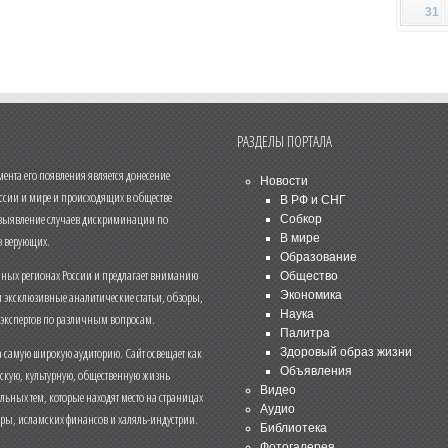
31
РАЗДЕЛЫ ПОРТАЛА
нта его появления является донесение
Новости
ссии и мире и происходящих в обществе
В РФ и СНГ
 выявление случаев дискриминации по
Собкор
В мире
 верующих.
Образование
чных регионах России и предлагает вниманию
Общество
и эксклюзивные аналитические статьи, обзоры,
Экономика
Наука
 экспертов по различным вопросам.
Палитра
 самую широкую аудиторию. Сайт освещает как
Здоровый образ жизни
Объявления
ескую, культурную, общественную жизнь
Видео
льных тем, которые находят место на страницах
Аудио
еры, исламских финансов и халяль-индустрии.
Библиотека
Фотогалерея