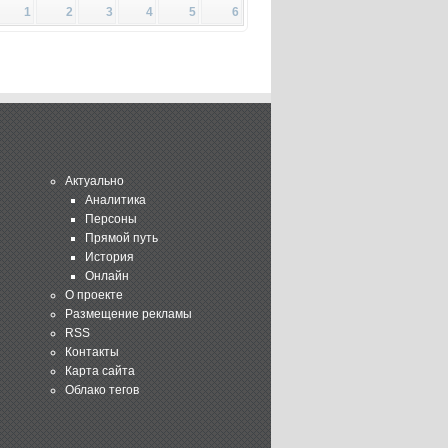
1
2
3
4
5
6
Актуально
Аналитика
Персоны
Прямой путь
История
Онлайн
О проекте
Размещение рекламы
RSS
Контакты
Карта сайта
Облако тегов