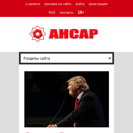
о проекте
реклама на сайте
войти
регистрация
18+
RSS
контакты