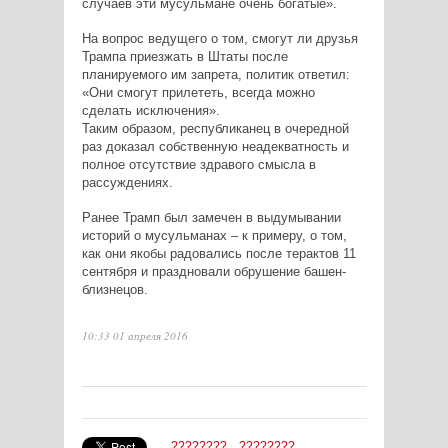
случаев эти мусульмане очень богатые».
На вопрос ведущего о том, смогут ли друзья
Трампа приезжать в Штаты после
планируемого им запрета, политик ответил:
«Они смогут прилететь, всегда можно
сделать исключения».
Таким образом, республиканец в очередной
раз доказал собственную неадекватность и
полное отсутствие здравого смысла в
рассуждениях.
Ранее Трамп был замечен в выдумывании
историй о мусульманах – к примеру, о том,
как они якобы радовались после терактов 11
сентября и праздновали обрушение башен-
близнецов.
10:33 01 апреля 2016
????????
????????