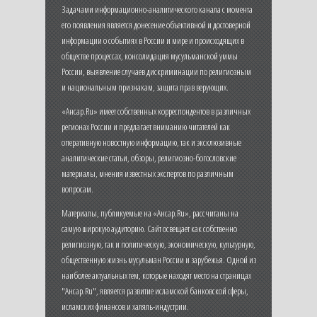
Задачами информационно-аналитического канала с момента
его появления является донесение объективной и достоверной
информации о событиях в России и мире и происходящих в
обществе процессах, консолидация мусульманской уммы
России, выявление случаев дискриминации по религиозным
и национальным признакам, защита прав верующих.
«Ансар.Ru» имеет собственных корреспондентов в различных
регионах России и предлагает вниманию читателей как
оперативную новостную информацию, так и эксклюзивные
аналитические статьи, обзоры, религиозно-богословские
материалы, мнения известных экспертов по различным
вопросам.
Материалы, публикуемые на «Ансар.Ru», рассчитаны на
самую широкую аудиторию. Сайт освещает как собственно
религиозную, так и политическую, экономическую, культурную,
общественную жизнь мусульман России и зарубежья. Одной из
наиболее актуальных тем, которые находят место на страницах
"Ансар.Ru", является развитие исламской банковской сферы,
исламских финансов и халяль-индустрии.