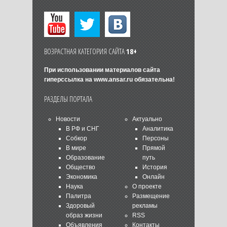
ВОЗРАСТНАЯ КАТЕГОРИЯ САЙТА
18+
При использовании материалов сайта
гиперссылка на
www.ansar.ru
обязательна!
РАЗДЕЛЫ ПОРТАЛА
Новости
Актуально
В РФ и СНГ
Аналитика
Собкор
Персоны
В мире
Прямой
Образование
путь
Общество
История
Экономика
Онлайн
Наука
О проекте
Палитра
Размещение
Здоровый
рекламы
образ жизни
RSS
Объявления
Контакты