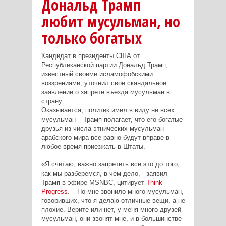
Дональд Трамп
любит мусульман, но
только богатых
Кандидат в президенты США от
Республиканской партии Дональд Трамп,
известный своими исламофобскими
воззрениями, уточнил свое скандальное
заявление о запрете въезда мусульман в
страну.
Оказывается, политик имел в виду не всех
мусульман – Трамп полагает, что его богатые
друзья из числа этнических мусульман
арабского мира все равно будут вправе в
любое время приезжать в Штаты.
«Я считаю, важно запретить все это до того,
как мы разберемся, в чем дело, - заявил
Трамп в эфире MSNBC, цитирует
Think
Progress
. – Но мне звонило много мусульман,
говоривших, что я делаю отличные вещи, а не
плохие. Верите или нет, у меня много друзей-
мусульман, они звонят мне, и в большинстве