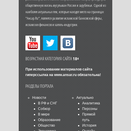
общественную жизнь мусульман России и зарубежья. Одной из
наиболее актуальных тем, которые находят место на страницах
"Ансар.Ru", является развитие исламской банковской сферы,
исламских финансов и халяль-индустрии.
ВОЗРАСТНАЯ КАТЕГОРИЯ САЙТА
18+
При использовании материалов сайта
гиперссылка на
www.ansar.ru
обязательна!
РАЗДЕЛЫ ПОРТАЛА
Новости
Актуально
В РФ и СНГ
Аналитика
Собкор
Персоны
В мире
Прямой
Образование
путь
Общество
История
Экономика
Онлайн