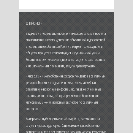
О ПРОЕКТЕ
Задачами информационно-аналитического канала с момента
его появления является донесение объективной и достоверной
информации о событиях в России и мире и происходящих в
обществе процессах, консолидация мусульманской уммы
России, выявление случаев дискриминации по религиозным
и национальным признакам, защита прав верующих.
«Ансар.Ru» имеет собственных корреспондентов в различных
регионах России и предлагает вниманию читателей как
оперативную новостную информацию, так и эксклюзивные
аналитические статьи, обзоры, религиозно-богословские
материалы, мнения известных экспертов по различным
вопросам.
Материалы, публикуемые на «Ансар.Ru», рассчитаны на
самую широкую аудиторию. Сайт освещает как собственно
религиозную, так и политическую, экономическую, культурную,