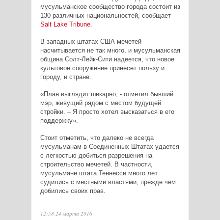
мусульманское сообщество города состоит из
130 различных национальностей, сообщает
Salt
Lake
Tribune
.
В западных штатах США мечетей
насчитывается не так много, и мусульманская
община Солт-Лейк-Сити надеется, что новое
культовое сооружение принесет пользу и
городу, и стране.
«План выглядит шикарно, - отметил бывший
мэр, живущий рядом с местом будущей
стройки. – Я просто хотел высказаться в его
поддержку».
Стоит отметить, что далеко не всегда
мусульманам в Соединенных Штатах удается
с легкостью добиться разрешения на
строительство мечетей. В частности,
мусульмане штата Теннесси много лет
судились с местными властями, прежде чем
добились своих прав.
12:58 24 марта 2016