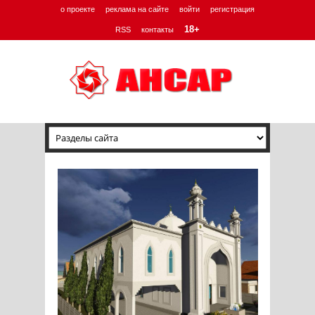
о проекте
реклама на сайте
войти
регистрация
18+
RSS
контакты