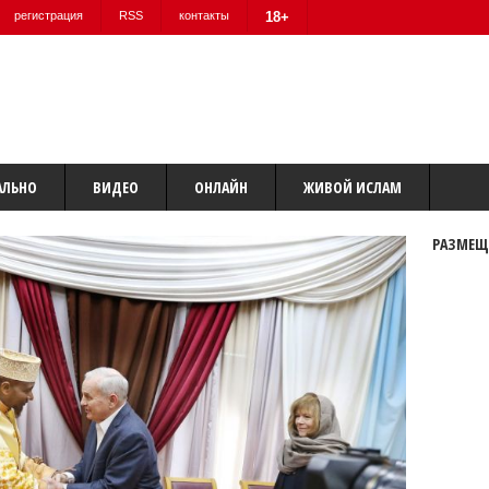
регистрация
RSS
контакты
18+
АЛЬНО
ВИДЕО
ОНЛАЙН
ЖИВОЙ ИСЛАМ
РАЗМЕЩ