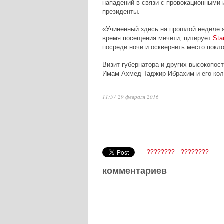
нападений в связи с провокационными
президенты.
«Учиненный здесь на прошлой неделе ак
время посещения мечети, цитирует
Sta
посреди ночи и осквернить место покло
Визит губернатора и других высокопос
Имам Ахмед Таджир Ибрахим и его кол
11:57 29 февраля 2016
????????
????????
комментариев