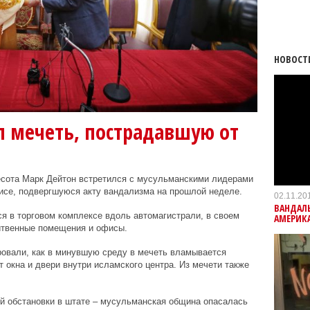
НОВОСТ
л мечеть, пострадавшую от
есота Марк Дейтон встретился с мусульманскими лидерами
исе, подвергшуюся акту вандализма на прошлой неделе.
02.11.20
ВАНДАЛ
я в торговом комплексе вдоль автомагистрали, в своем
АМЕРИК
итвенные помещения и офисы.
овали, как в минувшую среду в мечеть вламывается
 окна и двери внутри исламского центра. Из мечети также
й обстановки в штате – мусульманская община опасалась