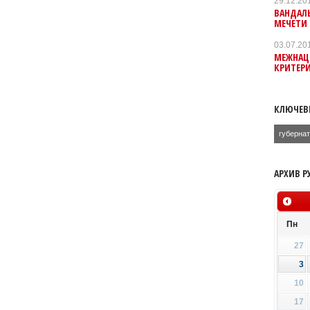
29.12.20
ВАНДАЛ
МЕЧЕТИ
03.07.20
МЕЖНАЦ
КРИТЕРИ
КЛЮЧЕВ
губерна
АРХИВ Р
Пн
27
3
10
17