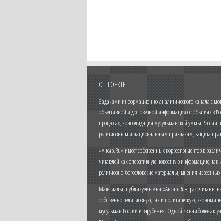
О ПРОЕКТЕ
Задачами информационно-аналитического канала с моме
объективной и достоверной информации о событиях в Ро
процессах, консолидация мусульманской уммы России,
религиозным и национальным признакам, защита прав
«Ансар.Ru» имеет собственных корреспондентов в разли
читателей как оперативную новостную информацию, так 
религиозно-богословские материалы, мнения известных
Материалы, публикуемые на «Ансар.Ru», рассчитаны на
собственно религиозную, так и политическую, экономич
мусульман России и зарубежья. Одной из наиболее актуа