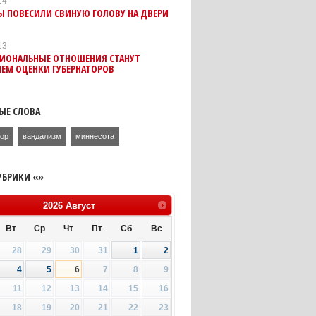
14
Ы ПОВЕСИЛИ СВИНУЮ ГОЛОВУ НА ДВЕРИ
13
ИОНАЛЬНЫЕ ОТНОШЕНИЯ СТАНУТ
ЕМ ОЦЕНКИ ГУБЕРНАТОРОВ
ЫЕ СЛОВА
тор
вандализм
миннесота
УБРИКИ «»
2026
Август
Вт
Ср
Чт
Пт
Сб
Вс
28
29
30
31
1
2
4
5
6
7
8
9
11
12
13
14
15
16
18
19
20
21
22
23