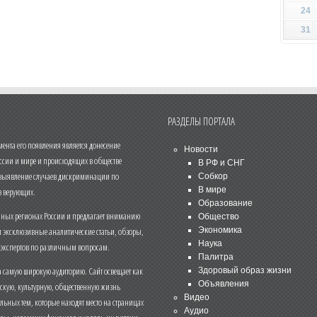
24
31
РАЗДЕЛЫ ПОРТАЛА
нта его появления является донесение
Новости
ссии и мире и происходящих в обществе
В РФ и СНГ
 выявление случаев дискриминации по
Собкор
В мире
 верующих.
Образование
чных регионах России и предлагает вниманию
Общество
и эксклюзивные аналитические статьи, обзоры,
Экономика
Наука
 экспертов по различным вопросам.
Палитра
 самую широкую аудиторию. Сайт освещает как
Здоровый образ жизни
Объявления
ескую, культурную, общественную жизнь
Видео
льных тем, которые находят место на страницах
Аудио