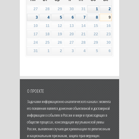
27
28
29
30
31
1
2
3
4
5
6
7
8
9
10
11
12
13
14
15
16
17
18
19
20
21
22
23
24
25
26
27
28
29
30
31
1
2
3
4
5
6
О ПРОЕКТЕ
Задачами информационно-аналитического канала с момента
его появления является донесение объективной и достоверной
информации о событиях в России и мире и происходящих в
обществе процессах, консолидация мусульманской уммы
России, выявление случаев дискриминации по религиозным
и национальным признакам, защита прав верующих.