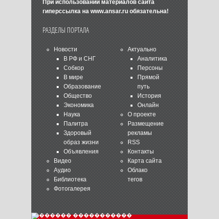
При использовании материалов сайта
гиперссылка на
www.ansar.ru
обязательна!
РАЗДЕЛЫ ПОРТАЛА
Новости
Актуально
В РФ и СНГ
Аналитика
Собкор
Персоны
В мире
Прямой
Образование
путь
Общество
История
Экономика
Онлайн
Наука
О проекте
Палитра
Размещение
Здоровый
рекламы
образ жизни
RSS
Объявления
Контакты
Видео
Карта сайта
Аудио
Облако
Библиотека
тегов
Фотогалерея