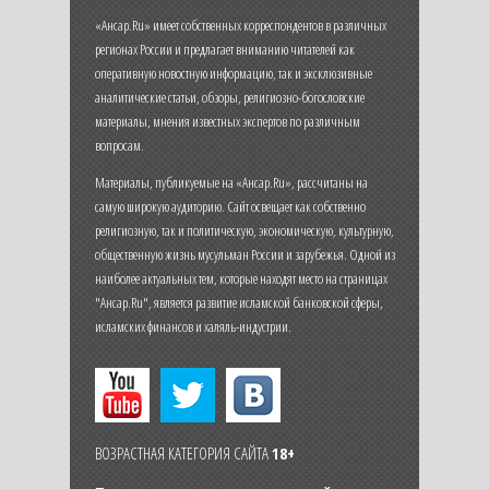
«Ансар.Ru» имеет собственных корреспондентов в различных
регионах России и предлагает вниманию читателей как
оперативную новостную информацию, так и эксклюзивные
аналитические статьи, обзоры, религиозно-богословские
материалы, мнения известных экспертов по различным
вопросам.
Материалы, публикуемые на «Ансар.Ru», рассчитаны на
самую широкую аудиторию. Сайт освещает как собственно
религиозную, так и политическую, экономическую, культурную,
общественную жизнь мусульман России и зарубежья. Одной из
наиболее актуальных тем, которые находят место на страницах
"Ансар.Ru", является развитие исламской банковской сферы,
исламских финансов и халяль-индустрии.
ВОЗРАСТНАЯ КАТЕГОРИЯ САЙТА
18+