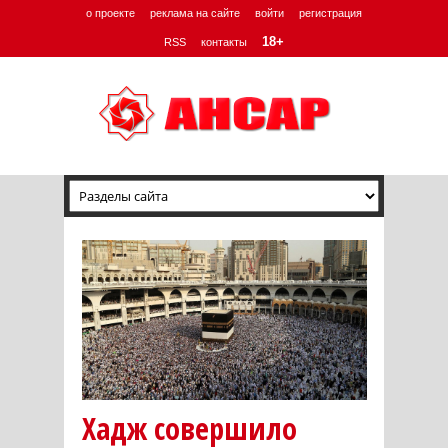
о проекте
реклама на сайте
войти
регистрация
18+
RSS
контакты
Хадж совершило