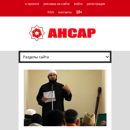
о проекте
реклама на сайте
войти
регистрация
18+
RSS
контакты