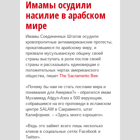
Имамы осудили
насилие в арабском
мире
Имамы Соединенных Штатов осудили
кровопролитные антиамериканские протесты,
прокатившиеся по арабскому миру, и
призвали мусульманскую общину своей
страны выступать в роли послов своей
страны и рассказывать единоверцам о
положительных чертах американского
общества, пишет
The
Sacramento Bee
.
«Почему бы нам не стать послами мира и
понимания для Америки?» - обратился имам
Мухаммад Абдул-Азиз к 500 верующим,
собравшимся на его проповеди в исламском
центре
SALAM
в Сакраменто, штат
Калифорния. – «Здесь много хорошего».
«Ведь это займет всего лишь несколько
кликов в социальных сетях
Facebook
и
Twitter
».