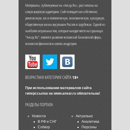
Материалы, публикуемые на «Ансар.Ru», рассчитаны на
самую широкую аудиторию. Сайт освещает как собственно
религиозную, так и политическую, экономическую, культурную,
общественную жизнь мусульман России и зарубежья. Одной из
наиболее актуальных тем, которые находят место на страницах
"Ансар.Ru", является развитие исламской банковской сферы,
исламских финансов и халяль-индустрии.
ВОЗРАСТНАЯ КАТЕГОРИЯ САЙТА
18+
При использовании материалов сайта
гиперссылка на
www.ansar.ru
обязательна!
РАЗДЕЛЫ ПОРТАЛА
Новости
Актуально
В РФ и СНГ
Аналитика
Собкор
Персоны