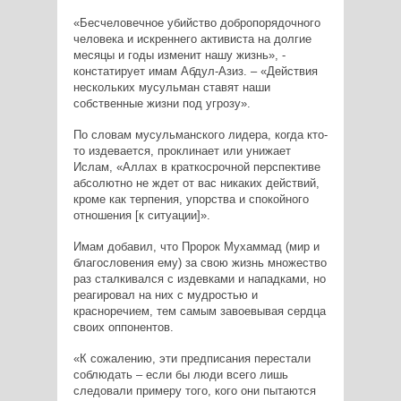
«Бесчеловечное убийство добропорядочного
человека и искреннего активиста на долгие
месяцы и годы изменит нашу жизнь», -
констатирует имам Абдул-Азиз. – «Действия
нескольких мусульман ставят наши
собственные жизни под угрозу».
По словам мусульманского лидера, когда кто-
то издевается, проклинает или унижает
Ислам, «Аллах в краткосрочной перспективе
абсолютно не ждет от вас никаких действий,
кроме как терпения, упорства и спокойного
отношения [к ситуации]».
Имам добавил, что Пророк Мухаммад (мир и
благословения ему) за свою жизнь множество
раз сталкивался с издевками и нападками, но
реагировал на них с мудростью и
красноречием, тем самым завоевывая сердца
своих оппонентов.
«К сожалению, эти предписания перестали
соблюдать – если бы люди всего лишь
следовали примеру того, кого они пытаются