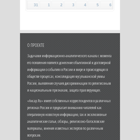
31
1
2
3
4
5
6
О ПРОЕКТЕ
Задачами информационно-аналитического канала с момента
его появления является донесение объективной и достоверной
информации о событиях в России и мире и происходящих в
обществе процессах, консолидация мусульманской уммы
России, выявление случаев дискриминации по религиозным
и национальным признакам, защита прав верующих.
«Ансар.Ru» имеет собственных корреспондентов в различных
регионах России и предлагает вниманию читателей как
оперативную новостную информацию, так и эксклюзивные
аналитические статьи, обзоры, религиозно-богословские
материалы, мнения известных экспертов по различным
вопросам.