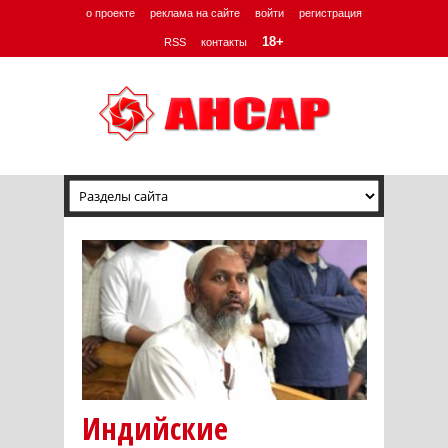
о проекте
реклама на сайте
войти
регистрация
18+
RSS
контакты
Индийские