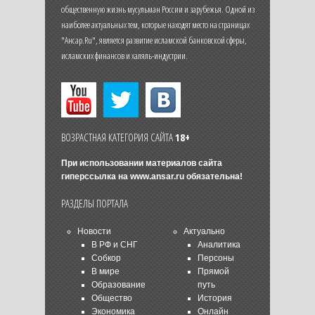
общественную жизнь мусульман России и зарубежья. Одной из
наиболее актуальных тем, которые находят место на страницах
"Ансар.Ru", является развитие исламской банковской сферы,
исламских финансов и халяль-индустрии.
ВОЗРАСТНАЯ КАТЕГОРИЯ САЙТА
18+
При использовании материалов сайта
гиперссылка на
www.ansar.ru
обязательна!
РАЗДЕЛЫ ПОРТАЛА
Новости
Актуально
В РФ и СНГ
Аналитика
Собкор
Персоны
В мире
Прямой
Образование
путь
Общество
История
Экономика
Онлайн