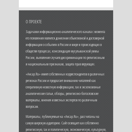
О ПРОЕКТЕ
Задачами информационно-аналитического канала с момента
его появления является донесение объективной и достоверной
информации о событиях в России и мире и происходящих в
обществе процессах, консолидация мусульманской уммы
России, выявление случаев дискриминации по религиозным
и национальным признакам, защита прав верующих.
«Ансар.Ru» имеет собственных корреспондентов в различных
регионах России и предлагает вниманию читателей как
оперативную новостную информацию, так и эксклюзивные
аналитические статьи, обзоры, религиозно-богословские
материалы, мнения известных экспертов по различным
вопросам.
Материалы, публикуемые на «Ансар.Ru», рассчитаны на
самую широкую аудиторию. Сайт освещает как собственно
религиозную, так и политическую, экономическую, культурную,