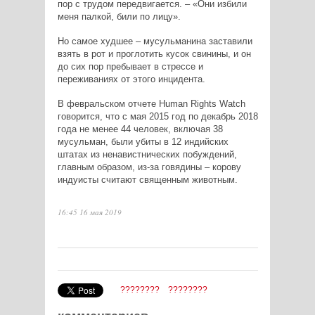
пор с трудом передвигается. – «Они избили
меня палкой, били по лицу».
Но самое худшее – мусульманина заставили
взять в рот и проглотить кусок свинины, и он
до сих пор пребывает в стрессе и
переживаниях от этого инцидента.
В февральском отчете Human Rights Watch
говорится, что с мая 2015 год по декабрь 2018
года не менее 44 человек, включая 38
мусульман, были убиты в 12 индийских
штатах из ненавистнических побуждений,
главным образом, из-за говядины – корову
индуисты считают священным животным.
16:45 16 мая 2019
????????
????????