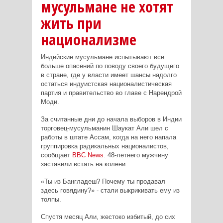
мусульмане не хотят
жить при
национализме
Индийские мусульмане испытывают все
больше опасений по поводу своего будущего
в стране, где у власти имеет шансы надолго
остаться индуистская националистическая
партия и правительство во главе с Нарендрой
Моди.
За считанные дни до начала выборов в Индии
торговец-мусульманин Шаукат Али шел с
работы в штате Ассам, когда на него напала
группировка радикальных националистов,
сообщает
BBC
News
. 48-летнего мужчину
заставили встать на колени.
«
Ты
из
Бангладеш
?
Почему ты продавал
здесь говядину?» - стали выкрикивать ему из
толпы.
Спустя месяц Али, жестоко избитый, до сих