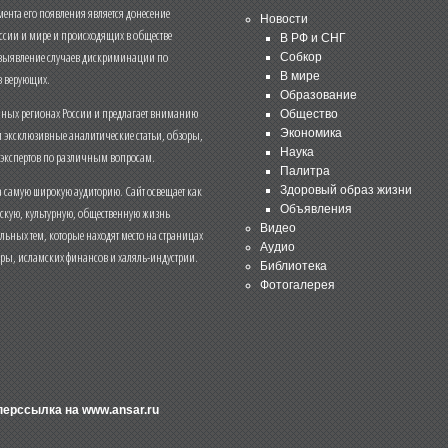
нта его появления является донесение
Новости
ссии и мире и происходящих в обществе
В РФ и СНГ
 выявление случаев дискриминации по
Собкор
В мире
 верующих.
Образование
чных регионах России и предлагает вниманию
Общество
и эксклюзивные аналитические статьи, обзоры,
Экономика
Наука
 экспертов по различным вопросам.
Палитра
 самую широкую аудиторию. Сайт освещает как
Здоровый образ жизни
Объявления
ескую, культурную, общественную жизнь
Видео
льных тем, которые находят место на страницах
Аудио
еры, исламских финансов и халяль-индустрии.
Библиотека
Фотогалерея
иперссылка на
www.ansar.ru