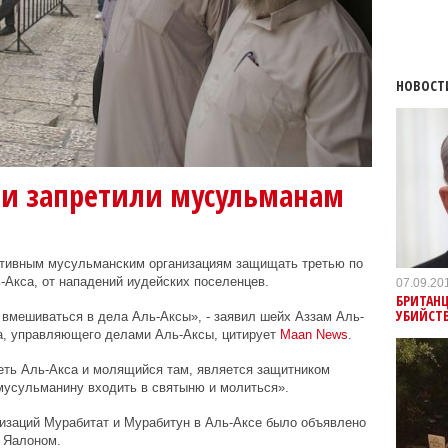
НОВОСТ
ти запретили мусульманам
ктивным мусульманским организациям защищать третью по
Акса, от нападений иудейских поселенцев.
07.09.20
БРИТАНЦ
УБИЙСТ
вмешиваться в дела Аль-Аксы», - заявил шейх Аззам Аль-
а, управляющего делами Аль-Аксы, цитирует
Maan
News
.
ть Аль-Акса и молящийся там, является защитником
 мусульманину входить в святыню и молиться».
низаций Мурабитат и Мурабитун в Аль-Аксе было объявлено
 Яалоном.