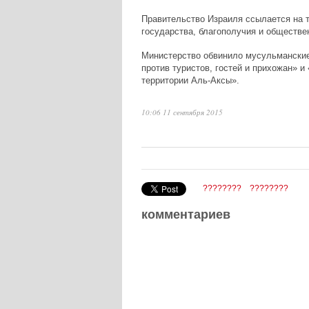
Правительство Израиля ссылается на т
государства, благополучия и обществе
Министерство обвинило мусульманские 
против туристов, гостей и прихожан» и
территории Аль-Аксы».
10:06 11 сентября 2015
????????
????????
комментариев