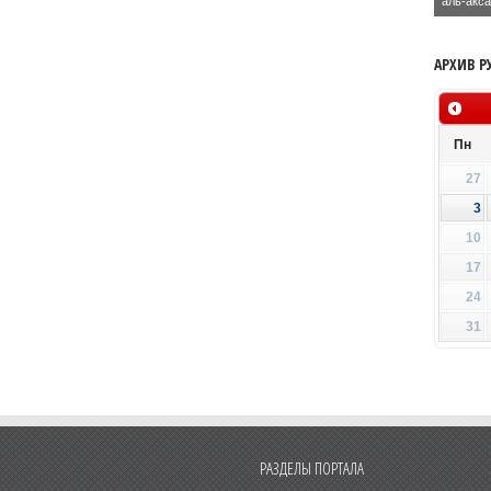
аль-акс
АРХИВ Р
Пн
27
3
10
17
24
31
РАЗДЕЛЫ ПОРТАЛА