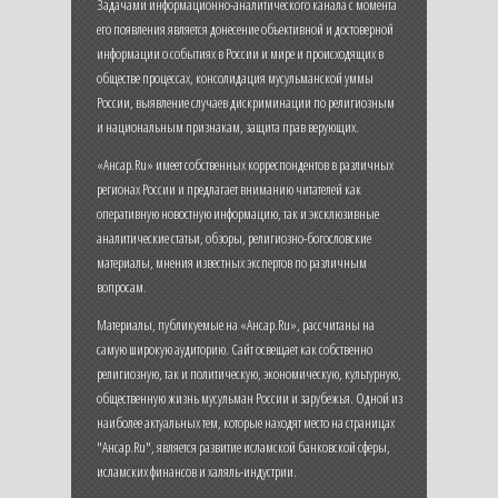
Задачами информационно-аналитического канала с момента
его появления является донесение объективной и достоверной
информации о событиях в России и мире и происходящих в
обществе процессах, консолидация мусульманской уммы
России, выявление случаев дискриминации по религиозным
и национальным признакам, защита прав верующих.
«Ансар.Ru» имеет собственных корреспондентов в различных
регионах России и предлагает вниманию читателей как
оперативную новостную информацию, так и эксклюзивные
аналитические статьи, обзоры, религиозно-богословские
материалы, мнения известных экспертов по различным
вопросам.
Материалы, публикуемые на «Ансар.Ru», рассчитаны на
самую широкую аудиторию. Сайт освещает как собственно
религиозную, так и политическую, экономическую, культурную,
общественную жизнь мусульман России и зарубежья. Одной из
наиболее актуальных тем, которые находят место на страницах
"Ансар.Ru", является развитие исламской банковской сферы,
исламских финансов и халяль-индустрии.