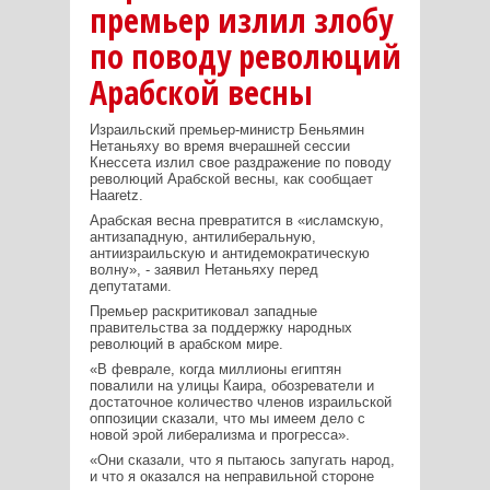
премьер излил злобу
по поводу революций
Арабской весны
Израильский премьер-министр Беньямин
Нетаньяху во время вчерашней сессии
Кнессета излил свое раздражение по поводу
революций Арабской весны, как сообщает
Haaretz.
Арабская весна превратится в «исламскую,
антизападную, антилиберальную,
антиизраильскую и антидемократическую
волну», - заявил Нетаньяху перед
депутатами.
Премьер раскритиковал западные
правительства за поддержку народных
революций в арабском мире.
«В феврале, когда миллионы египтян
повалили на улицы Каира, обозреватели и
достаточное количество членов израильской
оппозиции сказали, что мы имеем дело с
новой эрой либерализма и прогресса».
«Они сказали, что я пытаюсь запугать народ,
и что я оказался на неправильной стороне