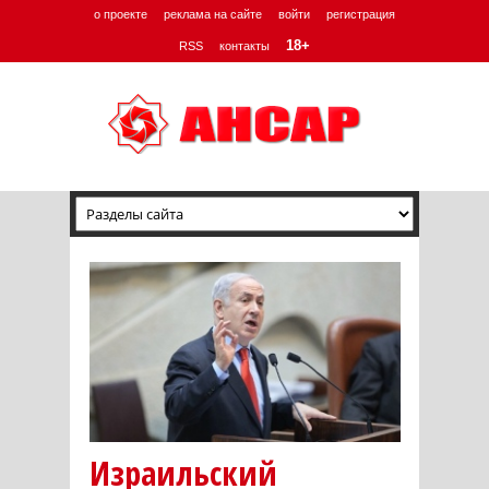
о проекте
реклама на сайте
войти
регистрация
18+
RSS
контакты
Израильский