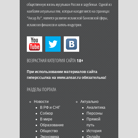
общественную жизнь мусульман России и зарубежья. Одной из
наиболее актуальных тем, которые находят место на страницах
"Ансар.Ru", является развитие исламской банковской сферы,
исламских финансов и халяль-индустрии.
ВОЗРАСТНАЯ КАТЕГОРИЯ САЙТА
18+
При использовании материалов сайта
гиперссылка на
www.ansar.ru
обязательна!
РАЗДЕЛЫ ПОРТАЛА
Новости
Актуально
В РФ и СНГ
Аналитика
Собкор
Персоны
В мире
Прямой
Образование
путь
Общество
История
Экономика
Онлайн