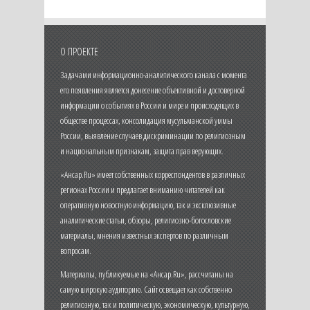
О ПРОЕКТЕ
Задачами информационно-аналитического канала с момента
его появления является донесение объективной и достоверной
информации о событиях в России и мире и происходящих в
обществе процессах, консолидация мусульманской уммы
России, выявление случаев дискриминации по религиозным
и национальным признакам, защита прав верующих.
«Ансар.Ru» имеет собственных корреспондентов в различных
регионах России и предлагает вниманию читателей как
оперативную новостную информацию, так и эксклюзивные
аналитические статьи, обзоры, религиозно-богословские
материалы, мнения известных экспертов по различным
вопросам.
Материалы, публикуемые на «Ансар.Ru», рассчитаны на
самую широкую аудиторию. Сайт освещает как собственно
религиозную, так и политическую, экономическую, культурную,