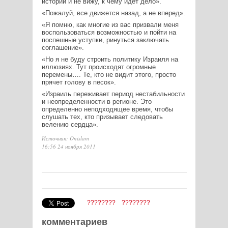
истории и не вижу, к чему идет дело».
«Пожалуй, все движется назад, а не вперед».
«Я помню, как многие из вас призвали меня
воспользоваться возможностью и пойти на
поспешные уступки, ринуться заключать
соглашение».
«Но я не буду строить политику Израиля на
иллюзиях. Тут происходят огромные
перемены…. Те, кто не видит этого, просто
прячет голову в песок».
«Израиль переживает период нестабильности
и неопределенности в регионе. Это
определенно неподходящее время, чтобы
слушать тех, кто призывает следовать
велению сердца».
Источник: Onislam
16:56 24 ноября 2011
????????
????????
комментариев