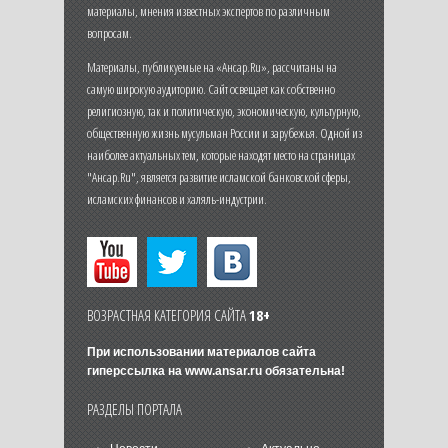
материалы, мнения известных экспертов по различным
вопросам.
Материалы, публикуемые на «Ансар.Ru», рассчитаны на
самую широкую аудиторию. Сайт освещает как собственно
религиозную, так и политическую, экономическую, культурную,
общественную жизнь мусульман России и зарубежья. Одной из
наиболее актуальных тем, которые находят место на страницах
"Ансар.Ru", является развитие исламской банковской сферы,
исламских финансов и халяль-индустрии.
ВОЗРАСТНАЯ КАТЕГОРИЯ САЙТА
18+
При использовании материалов сайта
гиперссылка на
www.ansar.ru
обязательна!
РАЗДЕЛЫ ПОРТАЛА