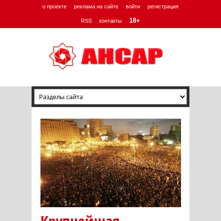
о проекте
реклама на сайте
войти
регистрация
18+
RSS
контакты