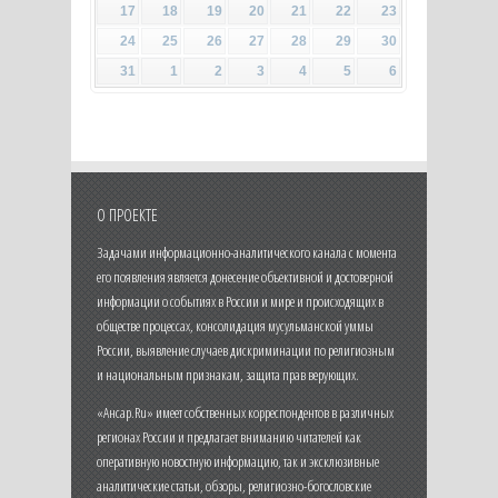
17
18
19
20
21
22
23
24
25
26
27
28
29
30
31
1
2
3
4
5
6
О ПРОЕКТЕ
Задачами информационно-аналитического канала с момента
его появления является донесение объективной и достоверной
информации о событиях в России и мире и происходящих в
обществе процессах, консолидация мусульманской уммы
России, выявление случаев дискриминации по религиозным
и национальным признакам, защита прав верующих.
«Ансар.Ru» имеет собственных корреспондентов в различных
регионах России и предлагает вниманию читателей как
оперативную новостную информацию, так и эксклюзивные
аналитические статьи, обзоры, религиозно-богословские