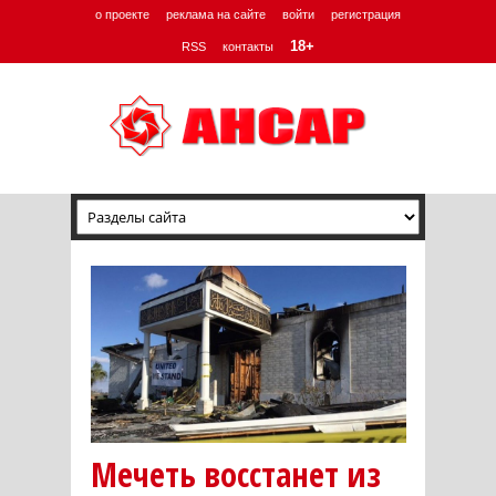
о проекте
реклама на сайте
войти
регистрация
18+
RSS
контакты
Мечеть восстанет из