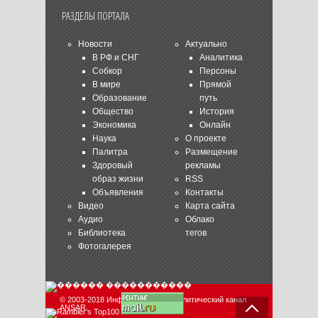
РАЗДЕЛЫ ПОРТАЛА
Новости
Актуально
В РФ и СНГ
Аналитика
Собкор
Персоны
В мире
Прямой
Образование
путь
Общество
История
Экономика
Онлайн
Наука
О проекте
Палитра
Размещение
Здоровый
рекламы
образ жизни
RSS
Объявления
Контакты
Видео
Карта сайта
Аудио
Облако
Библиотека
тегов
Фотогалерея
© 2003-2018 Информационно-аналитический канал
ANSAR