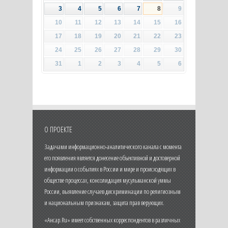
3
4
5
6
7
8
9
10
11
12
13
14
15
16
17
18
19
20
21
22
23
24
25
26
27
28
29
30
31
1
2
3
4
5
6
О ПРОЕКТЕ
Задачами информационно-аналитического канала с момента
его появления является донесение объективной и достоверной
информации о событиях в России и мире и происходящих в
обществе процессах, консолидация мусульманской уммы
России, выявление случаев дискриминации по религиозным
и национальным признакам, защита прав верующих.
«Ансар.Ru» имеет собственных корреспондентов в различных