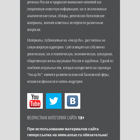
регионах России и предлагает вниманию читателей как
оперативную новостную информацию, так и эксклюзивные
аналитические статьи, обзоры, религиозно-богословские
материалы, мнения известных экспертов по различным
вопросам.
Материалы, публикуемые на «Ансар.Ru», рассчитаны на
самую широкую аудиторию. Сайт освещает как собственно
религиозную, так и политическую, экономическую, культурную,
общественную жизнь мусульман России и зарубежья. Одной из
наиболее актуальных тем, которые находят место на страницах
"Ансар.Ru", является развитие исламской банковской сферы,
исламских финансов и халяль-индустрии.
ВОЗРАСТНАЯ КАТЕГОРИЯ САЙТА
18+
При использовании материалов сайта
гиперссылка на
www.ansar.ru
обязательна!