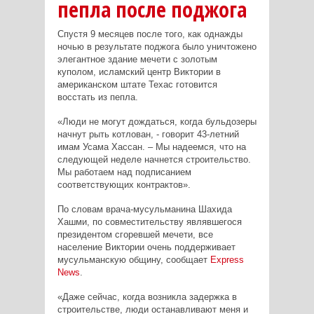
пепла после поджога
Спустя 9 месяцев после того, как однажды
ночью в результате поджога было уничтожено
элегантное здание мечети с золотым
куполом, исламский центр Виктории в
американском штате Техас готовится
восстать из пепла.
«Люди не могут дождаться, когда бульдозеры
начнут рыть котлован, - говорит 43-летний
имам Усама Хассан. – Мы надеемся, что на
следующей неделе начнется строительство.
Мы работаем над подписанием
соответствующих контрактов».
По словам врача-мусульманина Шахида
Хашми, по совместительству являвшегося
президентом сгоревшей мечети, все
население Виктории очень поддерживает
мусульманскую общину, сообщает
Express
News
.
«Даже сейчас, когда возникла задержка в
строительстве, люди останавливают меня и