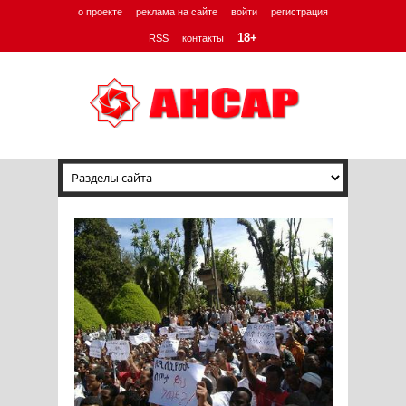
о проекте
реклама на сайте
войти
регистрация
18+
RSS
контакты