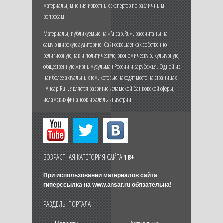
материалы, мнения известных экспертов по различным
вопросам.
Материалы, публикуемые на «Ансар.Ru», рассчитаны на
самую широкую аудиторию. Сайт освещает как собственно
религиозную, так и политическую, экономическую, культурную,
общественную жизнь мусульман России и зарубежья. Одной из
наиболее актуальных тем, которые находят место на страницах
"Ансар.Ru", является развитие исламской банковской сферы,
исламских финансов и халяль-индустрии.
ВОЗРАСТНАЯ КАТЕГОРИЯ САЙТА
18+
При использовании материалов сайта
гиперссылка на
www.ansar.ru
обязательна!
РАЗДЕЛЫ ПОРТАЛА