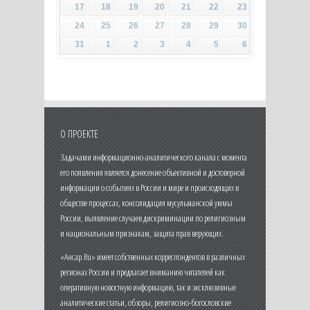
17
18
19
20
21
22
23
24
25
26
27
28
29
30
31
1
2
3
4
5
6
О ПРОЕКТЕ
Задачами информационно-аналитического канала с момента
его появления является донесение объективной и достоверной
информации о событиях в России и мире и происходящих в
обществе процессах, консолидация мусульманской уммы
России, выявление случаев дискриминации по религиозным
и национальным признакам, защита прав верующих.
«Ансар.Ru» имеет собственных корреспондентов в различных
регионах России и предлагает вниманию читателей как
оперативную новостную информацию, так и эксклюзивные
аналитические статьи, обзоры, религиозно-богословские