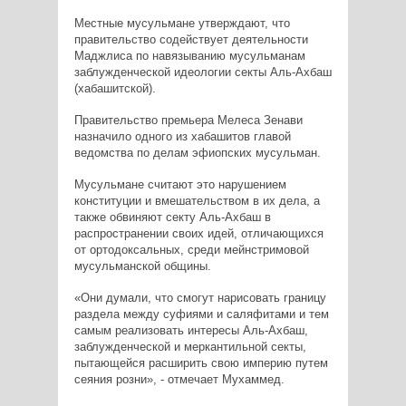
Местные мусульмане утверждают, что
правительство содействует деятельности
Маджлиса по навязыванию мусульманам
заблужденческой идеологии секты Аль-Ахбаш
(хабашитской).
Правительство премьера Мелеса Зенави
назначило одного из хабашитов главой
ведомства по делам эфиопских мусульман.
Мусульмане считают это нарушением
конституции и вмешательством в их дела, а
также обвиняют секту Аль-Ахбаш в
распространении своих идей, отличающихся
от ортодоксальных, среди мейнстримовой
мусульманской общины.
«Они думали, что смогут нарисовать границу
раздела между суфиями и саляфитами и тем
самым реализовать интересы Аль-Ахбаш,
заблужденческой и меркантильной секты,
пытающейся расширить свою империю путем
сеяния розни», - отмечает Мухаммед.