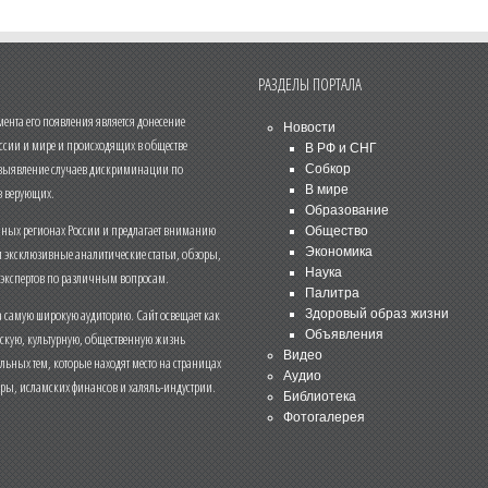
РАЗДЕЛЫ ПОРТАЛА
нта его появления является донесение
Новости
ссии и мире и происходящих в обществе
В РФ и СНГ
 выявление случаев дискриминации по
Собкор
В мире
 верующих.
Образование
чных регионах России и предлагает вниманию
Общество
и эксклюзивные аналитические статьи, обзоры,
Экономика
Наука
 экспертов по различным вопросам.
Палитра
 самую широкую аудиторию. Сайт освещает как
Здоровый образ жизни
Объявления
ескую, культурную, общественную жизнь
Видео
льных тем, которые находят место на страницах
Аудио
еры, исламских финансов и халяль-индустрии.
Библиотека
Фотогалерея