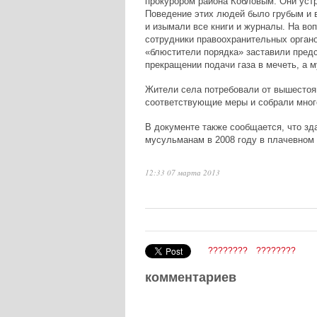
прокурором района Кобловым. Они устр
Поведение этих людей было грубым и 
и изымали все книги и журналы. На во
сотрудники правоохранительных органов
«блюстители порядка» заставили пред
прекращении подачи газа в мечеть, а 
Жители села потребовали от вышестоящ
соответствующие меры и собрали мног
В документе также сообщается, что зд
мусульманам в 2008 году в плачевном 
12:33 07 марта 2013
????????
????????
комментариев