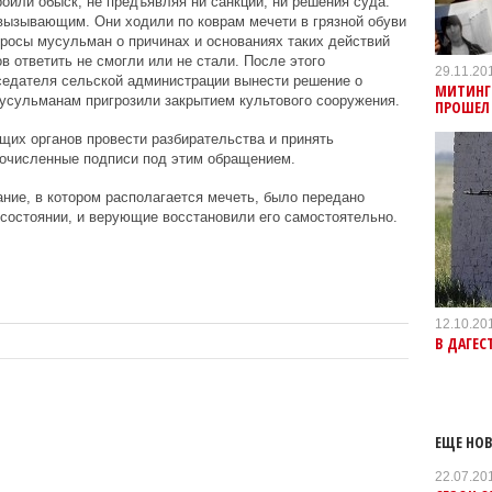
оили обыск, не предъявляя ни санкций, ни решения суда.
вызывающим. Они ходили по коврам мечети в грязной обуви
просы мусульман о причинах и основаниях таких действий
 ответить не смогли или не стали. После этого
29.11.20
седателя сельской администрации вынести решение о
МИТИНГ
мусульманам пригрозили закрытием культового сооружения.
ПРОШЕЛ 
их органов провести разбирательства и принять
очисленные подписи под этим обращением.
ание, в котором располагается мечеть, было передано
состоянии, и верующие восстановили его самостоятельно.
12.10.20
В ДАГЕС
ЕЩЕ НОВ
22.07.20