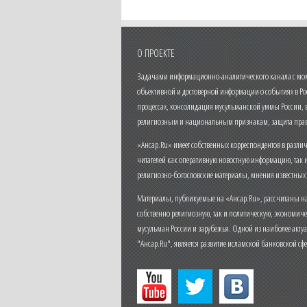
О ПРОЕКТЕ
Задачами информационно-аналитического канала с моме
объективной и достоверной информации о событиях в Ро
процессах, консолидация мусульманской уммы России,
религиозным и национальным признакам, защита прав
«Ансар.Ru» имеет собственных корреспондентов в разли
читателей как оперативную новостную информацию, так 
религиозно-богословские материалы, мнения известных
Материалы, публикуемые на «Ансар.Ru», рассчитаны на
собственно религиозную, так и политическую, экономич
мусульман России и зарубежья. Одной из наиболее актуа
"Ансар.Ru", является развитие исламской банковской сф