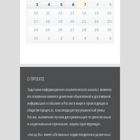
3
4
5
6
7
8
9
10
11
12
13
14
15
16
17
18
19
20
21
22
23
24
25
26
27
28
29
30
31
1
2
3
4
5
6
О ПРОЕКТЕ
Задачами информационно-аналитического канала с момента
его появления является донесение объективной и достоверной
информации о событиях в России и мире и происходящих в
обществе процессах, консолидация мусульманской уммы
России, выявление случаев дискриминации по религиозным
и национальным признакам, защита прав верующих.
«Ансар.Ru» имеет собственных корреспондентов в различных