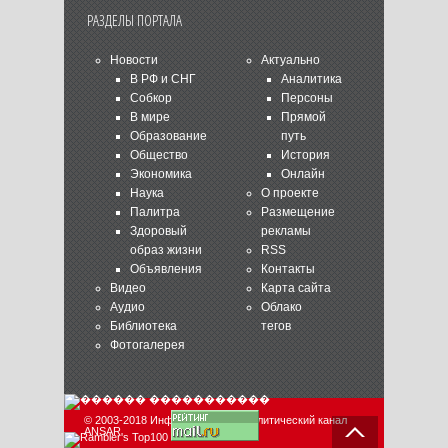
РАЗДЕЛЫ ПОРТАЛА
Новости
Актуально
В РФ и СНГ
Аналитика
Собкор
Персоны
В мире
Прямой
Образование
путь
Общество
История
Экономика
Онлайн
Наука
О проекте
Палитра
Размещение
Здоровый
рекламы
образ жизни
RSS
Объявления
Контакты
Видео
Карта сайта
Аудио
Облако
Библиотека
тегов
Фотогалерея
© 2003-2018 Информационно-аналитический канал
ANSAR