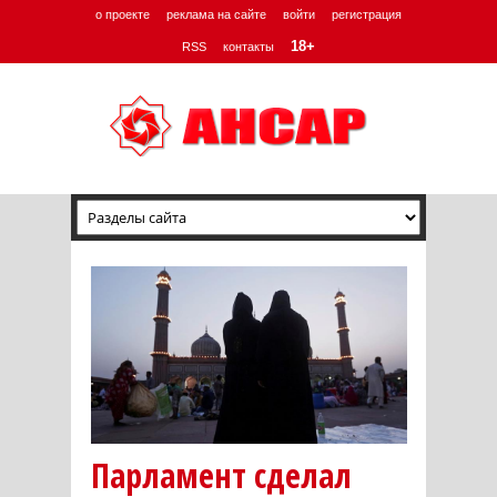
о проекте
реклама на сайте
войти
регистрация
18+
RSS
контакты
Парламент сделал