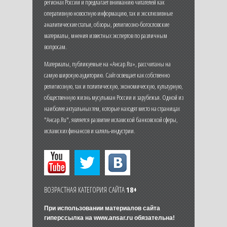
регионах России и предлагает вниманию читателей как
оперативную новостную информацию, так и эксклюзивные
аналитические статьи, обзоры, религиозно-богословские
материалы, мнения известных экспертов по различным
вопросам.
Материалы, публикуемые на «Ансар.Ru», рассчитаны на
самую широкую аудиторию. Сайт освещает как собственно
религиозную, так и политическую, экономическую, культурную,
общественную жизнь мусульман России и зарубежья. Одной из
наиболее актуальных тем, которые находят место на страницах
"Ансар.Ru", является развитие исламской банковской сферы,
исламских финансов и халяль-индустрии.
ВОЗРАСТНАЯ КАТЕГОРИЯ САЙТА
18+
При использовании материалов сайта
гиперссылка на
www.ansar.ru
обязательна!