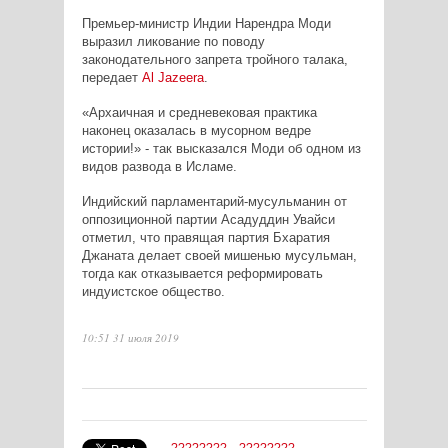
Премьер-министр Индии Нарендра Моди
выразил ликование по поводу
законодательного запрета тройного талака,
передает
Al
Jazeera
.
«Архаичная и средневековая практика
наконец оказалась в мусорном ведре
истории!» - так высказался Моди об одном из
видов развода в Исламе.
Индийский парламентарий-мусульманин от
оппозиционной партии Асадуддин Увайси
отметил, что правящая партия Бхаратия
Джаната делает своей мишенью мусульман,
тогда как отказывается реформировать
индуистское общество.
10:51 31 июля 2019
????????
????????