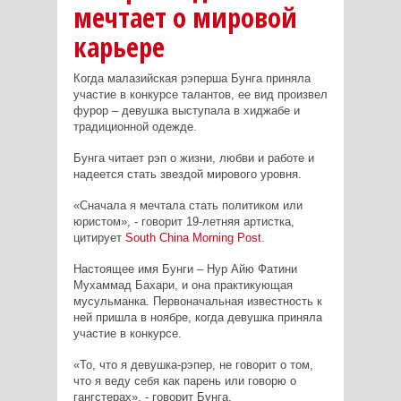
мечтает о мировой
карьере
Когда малазийская рэперша Бунга приняла
участие в конкурсе талантов, ее вид произвел
фурор – девушка выступала в хиджабе и
традиционной одежде.
Бунга читает рэп о жизни, любви и работе и
надеется стать звездой мирового уровня.
«Сначала я мечтала стать политиком или
юристом», - говорит 19-летняя артистка,
цитирует
South
China
Morning
Post
.
Настоящее имя Бунги – Нур Айю Фатини
Мухаммад Бахари, и она практикующая
мусульманка. Первоначальная известность к
ней пришла в ноябре, когда девушка приняла
участие в конкурсе.
«То, что я девушка-рэпер, не говорит о том,
что я веду себя как парень или говорю о
гангстерах», - говорит Бунга.