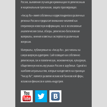
России, выявление случаев дискриминации по религиозным
и национальным признакам, защита прав верующих.
«Ансар.Ru» имеет собственных корреспондентов в различных
регионах России и предлагает вниманию читателей как
оперативную новостную информацию, так и эксклюзивные
аналитические статьи, обзоры, религиозно-богословские
материалы, мнения известных экспертов по различным
вопросам.
Материалы, публикуемые на «Ансар.Ru», рассчитаны на
самую широкую аудиторию. Сайт освещает как собственно
религиозную, так и политическую, экономическую, культурную,
общественную жизнь мусульман России и зарубежья. Одной из
наиболее актуальных тем, которые находят место на страницах
"Ансар.Ru", является развитие исламской банковской сферы,
исламских финансов и халяль-индустрии.