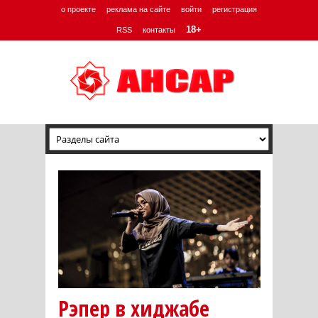
о проекте
реклама на сайте
войти
регистрация
18+
RSS
контакты
Рэпер в хиджабе