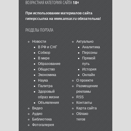
ВОЗРАСТНАЯ КАТЕГОРИЯ САЙТА
18+
При использовании материалов сайта
гиперссылка на
www.ansar.ru
обязательна!
РАЗДЕЛЫ ПОРТАЛА
Новости
Актуально
В РФ и СНГ
Аналитика
Собкор
Персоны
В мире
Прямой
Образование
путь
Общество
История
Экономика
Онлайн
Наука
О проекте
Палитра
Размещение
Здоровый
рекламы
образ жизни
RSS
Объявления
Контакты
Видео
Карта сайта
Аудио
Облако
Библиотека
тегов
Фотогалерея