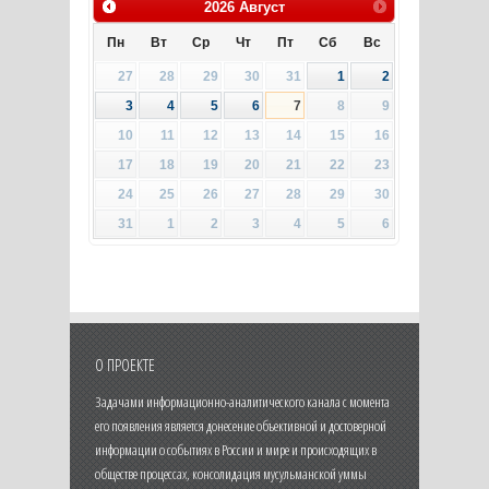
2026
Август
Пн
Вт
Ср
Чт
Пт
Сб
Вс
27
28
29
30
31
1
2
3
4
5
6
7
8
9
10
11
12
13
14
15
16
17
18
19
20
21
22
23
24
25
26
27
28
29
30
31
1
2
3
4
5
6
О ПРОЕКТЕ
Задачами информационно-аналитического канала с момента
его появления является донесение объективной и достоверной
информации о событиях в России и мире и происходящих в
обществе процессах, консолидация мусульманской уммы