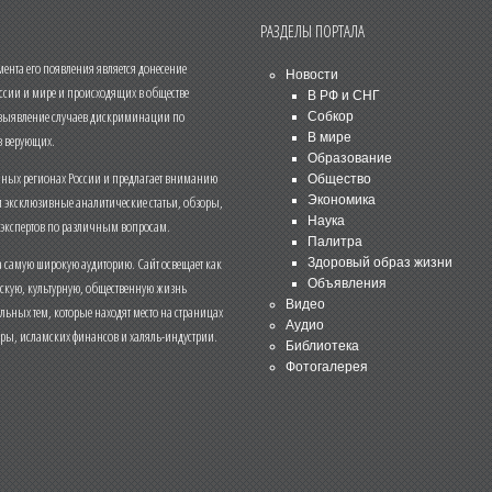
РАЗДЕЛЫ ПОРТАЛА
нта его появления является донесение
Новости
ссии и мире и происходящих в обществе
В РФ и СНГ
 выявление случаев дискриминации по
Собкор
В мире
 верующих.
Образование
чных регионах России и предлагает вниманию
Общество
и эксклюзивные аналитические статьи, обзоры,
Экономика
Наука
 экспертов по различным вопросам.
Палитра
 самую широкую аудиторию. Сайт освещает как
Здоровый образ жизни
Объявления
ескую, культурную, общественную жизнь
Видео
льных тем, которые находят место на страницах
Аудио
еры, исламских финансов и халяль-индустрии.
Библиотека
Фотогалерея