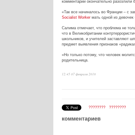
комментарии окончательно разозлили 
«Так все начиналось во Франции – с зап
Socialist
Worker
мать одной из девочек
Салима отмечает, что проблема не тол
что в Великобритании контртеррорист
школьников, и учителей заставляют ш
предмет выявления признаков «радика
«Но только потому, что человек молитс
родительница.
12:45 07 февраля 2018
????????
????????
комментариев