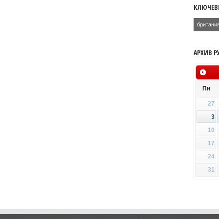
КЛЮЧЕВ
британи
АРХИВ Р
Пн
27
3
10
17
24
31