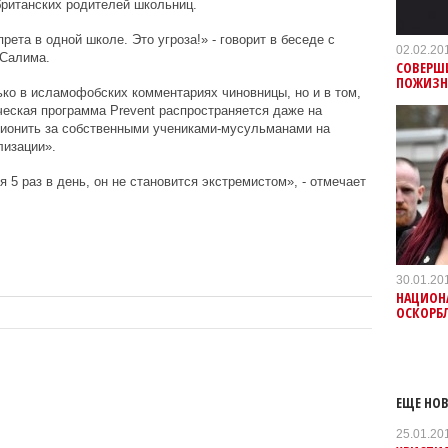
британских родителей школьниц.
рета в одной школе. Это угроза!» - говорит в беседе с
02.02.20
 Салима.
СОВЕРШ
ПОЖИЗН
ько в исламофобских комментариях чиновницы, но и в том,
ическая программа
Prevent
распространяется даже на
пионить за собственными учениками-мусульманами на
лизации».
я 5 раз в день, он не становится экстремистом», - отмечает
30.01.20
НАЦИОНА
ОСКОРБ
ЕЩЕ НОВ
25.01.20