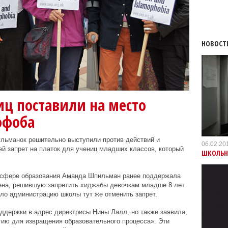
НОВОСТ
ц поставили на место
офоба
льманок решительно выступили против действий и
06.02.20
й запрет на платок для учениц младших классов, который
ШКОЛЬН
 сфере образования Аманда Шпильман ранее поддержала
ена, решившую запретить хиджабы девочкам младше 8 лет.
ло администрацию школы тут же отменить запрет.
ддержки в адрес директрисы Нины Лалл, но также заявила,
гию для извращения образовательного процесса». Эти