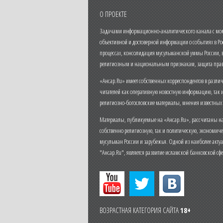
О ПРОЕКТЕ
Задачами информационно-аналитического канала с моме
объективной и достоверной информации о событиях в Ро
процессах, консолидация мусульманской уммы России,
религиозным и национальным признакам, защита прав
«Ансар.Ru» имеет собственных корреспондентов в разли
читателей как оперативную новостную информацию, так 
религиозно-богословские материалы, мнения известных
Материалы, публикуемые на «Ансар.Ru», рассчитаны на
собственно религиозную, так и политическую, экономич
мусульман России и зарубежья. Одной из наиболее актуа
"Ансар.Ru", является развитие исламской банковской сф
ВОЗРАСТНАЯ КАТЕГОРИЯ САЙТА
18+