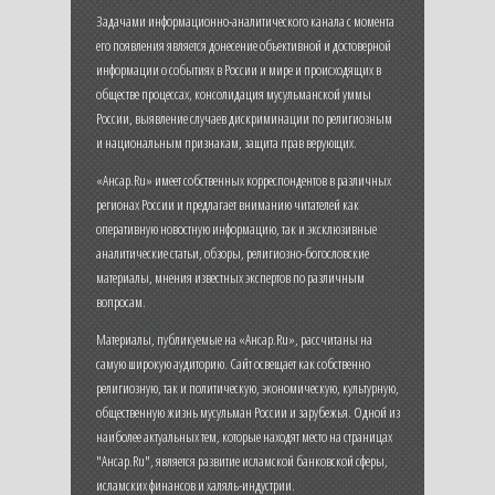
Задачами информационно-аналитического канала с момента
его появления является донесение объективной и достоверной
информации о событиях в России и мире и происходящих в
обществе процессах, консолидация мусульманской уммы
России, выявление случаев дискриминации по религиозным
и национальным признакам, защита прав верующих.
«Ансар.Ru» имеет собственных корреспондентов в различных
регионах России и предлагает вниманию читателей как
оперативную новостную информацию, так и эксклюзивные
аналитические статьи, обзоры, религиозно-богословские
материалы, мнения известных экспертов по различным
вопросам.
Материалы, публикуемые на «Ансар.Ru», рассчитаны на
самую широкую аудиторию. Сайт освещает как собственно
религиозную, так и политическую, экономическую, культурную,
общественную жизнь мусульман России и зарубежья. Одной из
наиболее актуальных тем, которые находят место на страницах
"Ансар.Ru", является развитие исламской банковской сферы,
исламских финансов и халяль-индустрии.