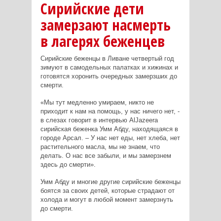
Сирийские дети
замерзают насмерть
в лагерях беженцев
Сирийские беженцы в Ливане четвертый год
зимуют в самодельных палатках и хижинах и
готовятся хоронить очередных замерзших до
смерти.
«Мы тут медленно умираем, никто не
приходит к нам на помощь, у нас ничего нет, -
в слезах говорит в интервью
Al
Jazeera
сирийская беженка Умм Абду, находящаяся в
городе Арсал. – У нас нет еды, нет хлеба, нет
растительного масла, мы не знаем, что
делать. О нас все забыли, и мы замерзнем
здесь до смерти».
Умм Абду и многие другие сирийские беженцы
боятся за своих детей, которые страдают от
холода и могут в любой момент замерзнуть
до смерти.