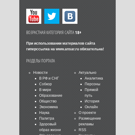
ВОЗРАСТНАЯ КАТЕГОРИЯ САЙТА
18+
При использовании материалов сайта
гиперссылка на
www.ansar.ru
обязательна!
РАЗДЕЛЫ ПОРТАЛА
Новости
Актуально
В РФ и СНГ
Аналитика
Собкор
Персоны
В мире
Прямой
Образование
путь
Общество
История
Экономика
Онлайн
Наука
О проекте
Палитра
Размещение
Здоровый
рекламы
образ жизни
RSS