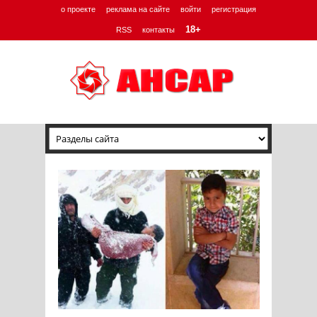
о проекте
реклама на сайте
войти
регистрация
18+
RSS
контакты