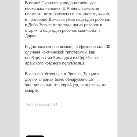
В самой Сирии от холода погибло уже
несколько человек. В Алеппо замерзли
насмерть дети-близнецы и пожилой мужчина;
в пригороде Дамаска умер еще один ребенок;
в Дейр Эззуре от холода погиб ребенок и
старик, и еще один ребенок скончался в
Дараа.
В Дамаске скорая помощь зафиксировала 30
случаев критической гипотермии, как
сообщила Лин Киларджи из Сирийского
арабского красного полумесяца.
В лагерях беженцев в Ливане, Турции и
других странах было обнаружено 16
заледеневших тел сирийцев, замерзших до
смерти.
10:16 14 января 2015