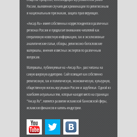
России, выявление случаев дискриминации по религиозным
и национальным признакам, защита прав верующих.
«Ансар.Ru» имеет собственных корреспондентов в различных
регионах России и предлагает вниманию читателей как
оперативную новостную информацию, так и эксклюзивные
аналитические статьи, обзоры, религиозно-богословские
материалы, мнения известных экспертов по различным
вопросам.
Материалы, публикуемые на «Ансар.Ru», рассчитаны на
самую широкую аудиторию. Сайт освещает как собственно
религиозную, так и политическую, экономическую, культурную,
общественную жизнь мусульман России и зарубежья. Одной из
наиболее актуальных тем, которые находят место на страницах
"Ансар.Ru", является развитие исламской банковской сферы,
исламских финансов и халяль-индустрии.