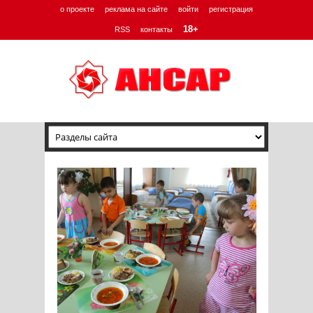
о проекте
реклама на сайте
войти
регистрация
18+
RSS
контакты