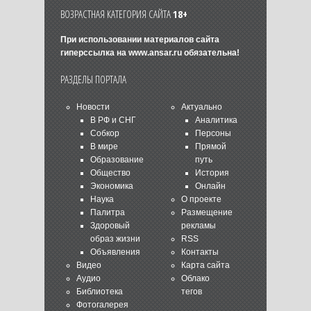
ВОЗРАСТНАЯ КАТЕГОРИЯ САЙТА
18+
При использовании материалов сайта
гиперссылка на
www.ansar.ru
обязательна!
РАЗДЕЛЫ ПОРТАЛА
Новости
Актуально
В РФ и СНГ
Аналитика
Собкор
Персоны
В мире
Прямой
Образование
путь
Общество
История
Экономика
Онлайн
Наука
О проекте
Палитра
Размещение
Здоровый
рекламы
образ жизни
RSS
Объявления
Контакты
Видео
Карта сайта
Аудио
Облако
Библиотека
тегов
Фотогалерея