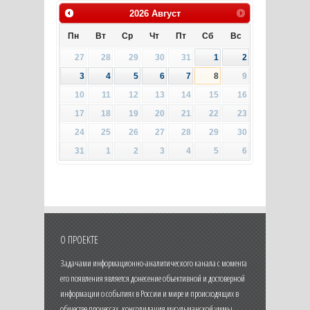
2026
Август
Пн
Вт
Ср
Чт
Пт
Сб
Вс
27
28
29
30
31
1
2
3
4
5
6
7
8
9
10
11
12
13
14
15
16
17
18
19
20
21
22
23
24
25
26
27
28
29
30
31
1
2
3
4
5
6
О ПРОЕКТЕ
Задачами информационно-аналитического канала с момента
его появления является донесение объективной и достоверной
информации о событиях в России и мире и происходящих в
обществе процессах, консолидация мусульманской уммы