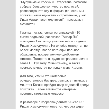
"Мусульмане России и Татарстана, помогите
собрать большое количество подписей,
распространите эту информацию, если мы
покажем наше единство и стремление, у нас
Инша Аллах, все получится!" - призывают
активисты.
Планка, поставленная организацией - 10
тысяч подписей, рассказал "Ансар.Ru"
президент Союза мусульманской молодежи
Ришат Хамидуллин. На их сбор отводится не
более месяца, после чего официальное
обращение, подкрепленное одобрением
жителей Татарстана, будет отправлено лично
главе РТ Рустаму Минниханову, а также
премьер-министру региона и мэру Казани.
Для того, чтобы это намерение
осуществилось быстрее, завтра, в пятницу, в
мечетях Казани пройдет сбор подписей среди
прихожан. Также активисты намерены
посетить столичные медресе.
В разговоре с корреспондентом "Ансар.Ru"
Ришат Хамидуллин отметил, что эта акция