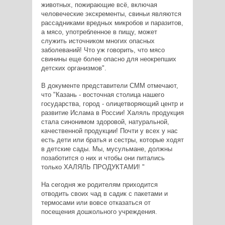
животных, пожирающие всё, включая
человеческие экскременты, свиньи являются
рассадниками вредных микробов и паразитов,
а мясо, употребленное в пищу, может
служить источником многих опасных
заболеваний! Что уж говорить, что мясо
свинины еще более опасно для неокрепших
детских организмов".
В документе представители СММ отмечают,
что "Казань - восточная столица нашего
государства, город - олицетворяющий центр и
развитие Ислама в России! Халяль продукция
стала синонимом здоровой, натуральной,
качественной продукции! Почти у всех у нас
есть дети или братья и сестры, которые ходят
в детские сады. Мы, мусульмане, должны
позаботится о них и чтобы они питались
только ХАЛЯЛЬ ПРОДУКТАМИ! "
На сегодня же родителям приходится
отводить своих чад в садик с пакетами и
термосами или вовсе отказаться от
посещения дошкольного учреждения.