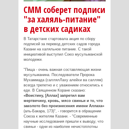
СММ соберет подписи
"за халяль-питание"
в детских садиках
В Татарстане стартовала акция по сбору
подписей за перевод детских садов города
Казани на халяльное питание. С такой
инициативой выступил Союз мусульманской
молодежи.
"Пища - очень важная составляющая жизни
мусульманина. Последователи Пророка
Мухаммада (саллялЛаху алейхи ва саллям)
всегда трепетно и с уважением относились к
еде. В Священном Коране сказано:
«Воистину, [Аллах] запретил вам
мертвечину, кровь, мясо свиньи и то, что
заколото без произнесения имени Аллаха»
(аль-Бакара, 173)", - говорится в обращении
Союза к жителям Казани. - "Современные
научные исследования пришли к выводу, что
свиньи - одни из наиболее нечистоплотны