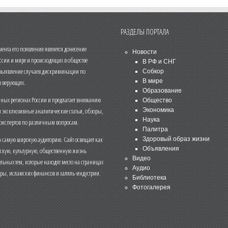
РАЗДЕЛЫ ПОРТАЛА
нта его появления является донесение
Новости
ссии и мире и происходящих в обществе
В РФ и СНГ
 выявление случаев дискриминации по
Собкор
В мире
 верующих.
Образование
чных регионах России и предлагает вниманию
Общество
и эксклюзивные аналитические статьи, обзоры,
Экономика
Наука
 экспертов по различным вопросам.
Палитра
 самую широкую аудиторию. Сайт освещает как
Здоровый образ жизни
Объявления
ескую, культурную, общественную жизнь
Видео
льных тем, которые находят место на страницах
Аудио
еры, исламских финансов и халяль-индустрии.
Библиотека
Фотогалерея