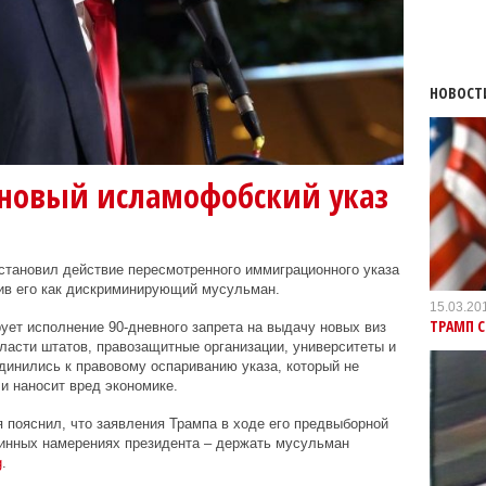
НОВОСТ
 новый исламофобский указ
становил действие пересмотренного иммиграционного указа
див его как дискриминирующий мусульман.
15.03.20
ТРАМП 
ует исполнение 90-дневного запрета на выдачу новых виз
ласти штатов, правозащитные организации, университеты и
инились к правовому оспариванию указа, который не
и наносит вред экономике.
 пояснил, что заявления Трампа в ходе его предвыборной
тинных намерениях президента – держать мусульман
g
.