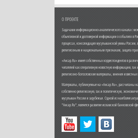
О ПРОЕКТЕ
Задачами информационно-аналитического канала с моме
объективной и достоверной информации о событиях в Ро
процессах, консолидация мусульманской уммы России,
религиозным и национальным признакам, защита прав
«Ансар.Ru» имеет собственных корреспондентов в разли
читателей как оперативную новостную информацию, так 
религиозно-богословские материалы, мнения известных
Материалы, публикуемые на «Ансар.Ru», рассчитаны на
собственно религиозную, так и политическую, экономич
мусульман России и зарубежья. Одной из наиболее актуа
"Ансар.Ru", является развитие исламской банковской сф