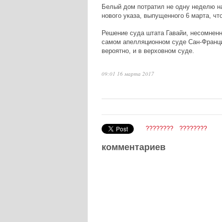
Белый дом потратил не одну неделю 
нового указа, выпущенного 6 марта, чт
Решение суда штата Гавайи, несомненн
самом апелляционном суде Сан-Франци
вероятно, и в верховном суде.
09:01 16 марта 2017
????????
????????
комментариев