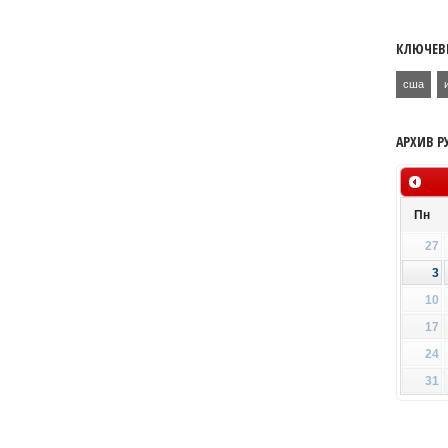
КЛЮЧЕВ
сша
АРХИВ Р
Пн
27
3
10
17
24
31