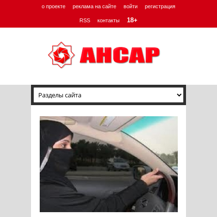
о проекте
реклама на сайте
войти
регистрация
18+
RSS
контакты