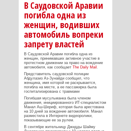
В Саудовской Аравии
погибла одна из
женщин, водивших
автомобиль вопреки
запрету властей
В Саудовской Аравии погибла одна из
женщин, принимавших активное участие в
протестном движении за право на вождение
автомобиля, как сообщает
The
Daily
Mail
.
Представитель саудовской полиции
Абдулазиз Аз-Зунайди сообщил, что
женщина, имя которой не раскрывается,
погибла на месте, а ее пассажирка была
госпитализирована с травмами
Погибшая мусульманка была членом
движения, инициированного ИТ-специалистом
Манал Аш-Шериф, которая была арестована
на 10 дней за вождение автомобиля. Манал
разместила в Интернете видеоролики,
показывающие ее за рулем.
В сентябре жительницу Джидды Шайму