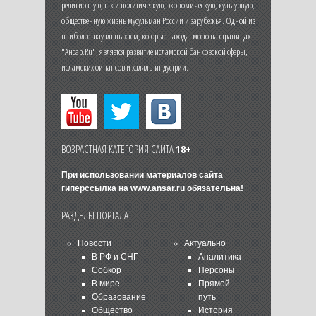
религиозную, так и политическую, экономическую, культурную,
общественную жизнь мусульман России и зарубежья. Одной из
наиболее актуальных тем, которые находят место на страницах
"Ансар.Ru", является развитие исламской банковской сферы,
исламских финансов и халяль-индустрии.
ВОЗРАСТНАЯ КАТЕГОРИЯ САЙТА
18+
При использовании материалов сайта
гиперссылка на
www.ansar.ru
обязательна!
РАЗДЕЛЫ ПОРТАЛА
Новости
Актуально
В РФ и СНГ
Аналитика
Собкор
Персоны
В мире
Прямой
Образование
путь
Общество
История