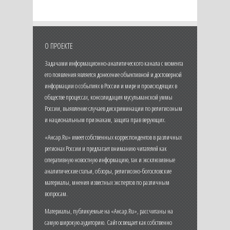
О ПРОЕКТЕ
Задачами информационно-аналитического канала с момента
его появления является донесение объективной и достоверной
информации о событиях в России и мире и происходящих в
обществе процессах, консолидация мусульманской уммы
России, выявление случаев дискриминации по религиозным
и национальным признакам, защита прав верующих.
«Ансар.Ru» имеет собственных корреспондентов в различных
регионах России и предлагает вниманию читателей как
оперативную новостную информацию, так и эксклюзивные
аналитические статьи, обзоры, религиозно-богословские
материалы, мнения известных экспертов по различным
вопросам.
Материалы, публикуемые на «Ансар.Ru», рассчитаны на
самую широкую аудиторию. Сайт освещает как собственно