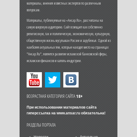
материалы, мнения известных экспертов по различным
вопросам.
Материалы, публикуемые на «Ансар.Ru», рассчитаны на
самую широкую аудиторию. Сайт освещает как собственно
религиозную, так и политическую, экономическую, культурную,
общественную жизнь мусульман России и зарубежья. Одной из
наиболее актуальных тем, которые находят место на страницах
"Ансар.Ru", является развитие исламской банковской сферы,
исламских финансов и халяль-индустрии.
ВОЗРАСТНАЯ КАТЕГОРИЯ САЙТА
18+
При использовании материалов сайта
гиперссылка на
www.ansar.ru
обязательна!
РАЗДЕЛЫ ПОРТАЛА
Новости
Актуально