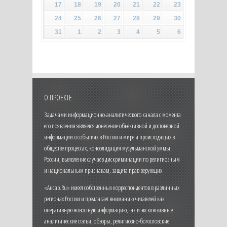
17
18
19
20
21
22
23
24
25
26
27
28
29
30
31
1
2
3
4
5
6
О ПРОЕКТЕ
Задачами информационно-аналитического канала с момента
его появления является донесение объективной и достоверной
информации о событиях в России и мире и происходящих в
обществе процессах, консолидация мусульманской уммы
России, выявление случаев дискриминации по религиозным
и национальным признакам, защита прав верующих.
«Ансар.Ru» имеет собственных корреспондентов в различных
регионах России и предлагает вниманию читателей как
оперативную новостную информацию, так и эксклюзивные
аналитические статьи, обзоры, религиозно-богословские