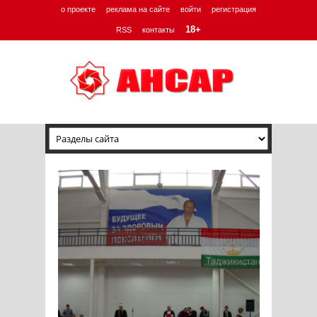
о проекте
реклама на сайте
войти
регистрация
18+
RSS
контакты