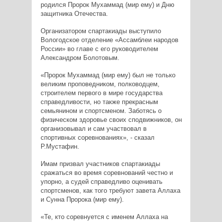
родился Пророк Мухаммад (мир ему) и Дню
защитника Отечества.
Организатором спартакиады выступило
Вологодское отделение «Ассамблеи народов
России» во главе с его руководителем
Александром Болотовым.
«Пророк Мухаммад (мир ему) был не только
великим проповедником, полководцем,
строителем первого в мире государства
справедливости, но также прекрасным
семьянином и спортсменом. Заботясь о
физическом здоровье своих сподвижников, он
организовывал и сам участвовал в
спортивных соревнованиях», - сказал
Р.Мустафин.
Имам призвал участников спартакиады
сражаться во время соревнований честно и
упорно, а судей справедливо оценивать
спортсменов, как того требуют завета Аллаха
и Сунна Пророка (мир ему).
«Те, кто соревнуется с именем Аллаха на