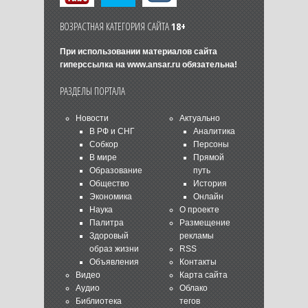
ВОЗРАСТНАЯ КАТЕГОРИЯ САЙТА
18+
При использовании материалов сайта
гиперссылка на
www.ansar.ru
обязательна!
РАЗДЕЛЫ ПОРТАЛА
Новости
Актуально
В РФ и СНГ
Аналитика
Собкор
Персоны
В мире
Прямой
Образование
путь
Общество
История
Экономика
Онлайн
Наука
О проекте
Палитра
Размещение
Здоровый
рекламы
образ жизни
RSS
Объявления
Контакты
Видео
Карта сайта
Аудио
Облако
Библиотека
тегов