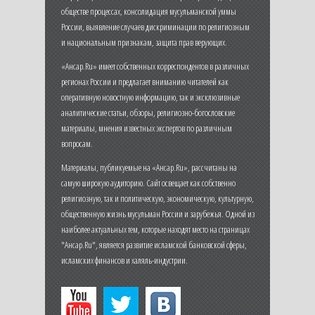
обществе процессах, консолидация мусульманской уммы
России, выявление случаев дискриминации по религиозным
и национальным признакам, защита прав верующих.
«Ансар.Ru» имеет собственных корреспондентов в различных
регионах России и предлагает вниманию читателей как
оперативную новостную информацию, так и эксклюзивные
аналитические статьи, обзоры, религиозно-богословские
материалы, мнения известных экспертов по различным
вопросам.
Материалы, публикуемые на «Ансар.Ru», рассчитаны на
самую широкую аудиторию. Сайт освещает как собственно
религиозную, так и политическую, экономическую, культурную,
общественную жизнь мусульман России и зарубежья. Одной из
наиболее актуальных тем, которые находят место на страницах
"Ансар.Ru", является развитие исламской банковской сферы,
исламских финансов и халяль-индустрии.