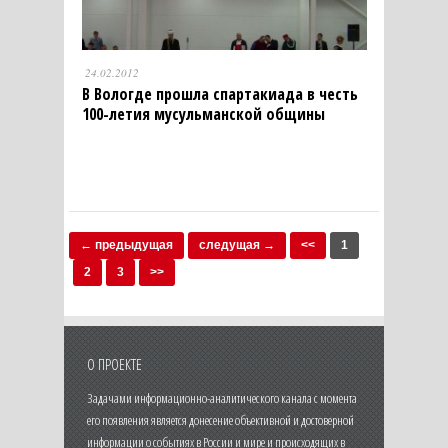
24.02.2012
В Вологде прошла спартакиада в честь
100-летия мусульманской общины
← предыдущая
следущая →
<<
1
2
3
>>
О ПРОЕКТЕ
Задачами информационно-аналитического канала с момента
его появления является донесение объективной и достоверной
информации о событиях в России и мире и происходящих в