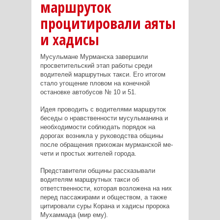
маршруток
процитировали аяты
и хадисы
Мусульмане Мурманска завершили
просветительский этап работы среди
водителей маршрутных такси. Его итогом
стало угощение пловом на конечной
остановке автобусов № 10 и 51.
Идея проводить с водителями маршруток
беседы о нравственности мусульманина и
необходимости соблюдать порядок на
дорогах возникла у руководства общины
после обращения пр­ихожан мурманской ме­
чети и простых жителей города.
Представители общины рассказывали
водителям маршру­тных такси об
ответственности, которая возложена на них
перед пассажирами и обществом, а также
цитировали суры Корана и хадисы про­рока
Мухаммада (мир ему).