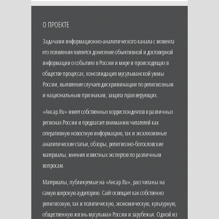
О ПРОЕКТЕ
Задачами информационно-аналитического канала с момента
его появления является донесение объективной и достоверной
информации о событиях в России и мире и происходящих в
обществе процессах, консолидация мусульманской уммы
России, выявление случаев дискриминации по религиозным
и национальным признакам, защита прав верующих.
«Ансар.Ru» имеет собственных корреспондентов в различных
регионах России и предлагает вниманию читателей как
оперативную новостную информацию, так и эксклюзивные
аналитические статьи, обзоры, религиозно-богословские
материалы, мнения известных экспертов по различным
вопросам.
Материалы, публикуемые на «Ансар.Ru», рассчитаны на
самую широкую аудиторию. Сайт освещает как собственно
религиозную, так и политическую, экономическую, культурную,
общественную жизнь мусульман России и зарубежья. Одной из