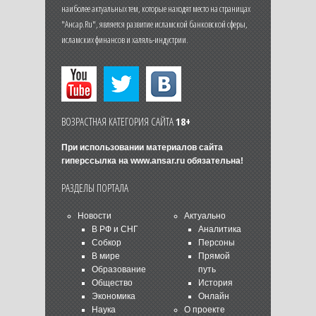
наиболее актуальных тем, которые находят место на страницах
"Ансар.Ru", является развитие исламской банковской сферы,
исламских финансов и халяль-индустрии.
ВОЗРАСТНАЯ КАТЕГОРИЯ САЙТА
18+
При использовании материалов сайта
гиперссылка на
www.ansar.ru
обязательна!
РАЗДЕЛЫ ПОРТАЛА
Новости
Актуально
В РФ и СНГ
Аналитика
Собкор
Персоны
В мире
Прямой
Образование
путь
Общество
История
Экономика
Онлайн
Наука
О проекте