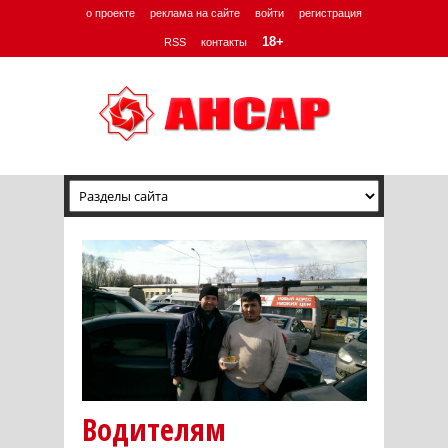
о проекте
реклама на сайте
войти
регистрация
18+
RSS
контакты
Водителям