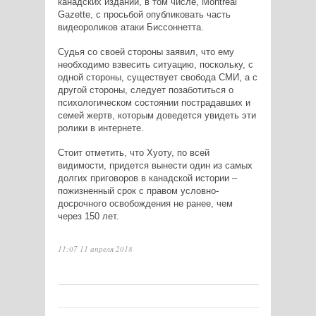
канадских изданий, в том числе,
Montreal
Gazette
, с просьбой опубликовать часть
видеороликов атаки Биссоннетта.
Судья со своей стороны заявил, что ему
необходимо взвесить ситуацию, поскольку, с
одной стороны, существует свобода СМИ, а с
другой стороны, следует позаботиться о
психологическом состоянии пострадавших и
семей жертв, которым доведется увидеть эти
ролики в интернете.
Стоит отметить, что Хуоту, по всей
видимости, придется вынести один из самых
долгих приговоров в канадской истории –
пожизненный срок с правом условно-
досрочного освобождения не ранее, чем
через 150 лет.
11:07 11 апреля 2018