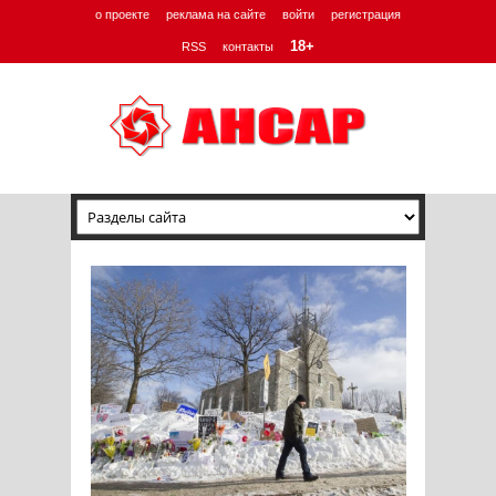
о проекте
реклама на сайте
войти
регистрация
18+
RSS
контакты