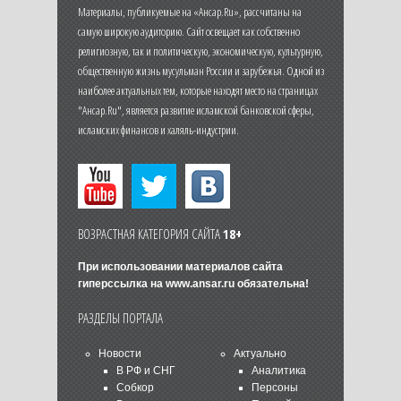
Материалы, публикуемые на «Ансар.Ru», рассчитаны на
самую широкую аудиторию. Сайт освещает как собственно
религиозную, так и политическую, экономическую, культурную,
общественную жизнь мусульман России и зарубежья. Одной из
наиболее актуальных тем, которые находят место на страницах
"Ансар.Ru", является развитие исламской банковской сферы,
исламских финансов и халяль-индустрии.
ВОЗРАСТНАЯ КАТЕГОРИЯ САЙТА
18+
При использовании материалов сайта
гиперссылка на
www.ansar.ru
обязательна!
РАЗДЕЛЫ ПОРТАЛА
Новости
Актуально
В РФ и СНГ
Аналитика
Собкор
Персоны