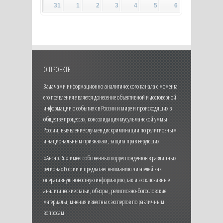
31
1
2
3
4
5
6
О ПРОЕКТЕ
Задачами информационно-аналитического канала с момента
его появления является донесение объективной и достоверной
информации о событиях в России и мире и происходящих в
обществе процессах, консолидация мусульманской уммы
России, выявление случаев дискриминации по религиозным
и национальным признакам, защита прав верующих.
«Ансар.Ru» имеет собственных корреспондентов в различных
регионах России и предлагает вниманию читателей как
оперативную новостную информацию, так и эксклюзивные
аналитические статьи, обзоры, религиозно-богословские
материалы, мнения известных экспертов по различным
вопросам.