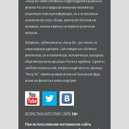
«Ансар.Ru» имеет собственных корреспондентов в различных
регионах России и предлагает вниманию читателей как
оперативную новостную информацию, так и эксклюзивные
аналитические статьи, обзоры, религиозно-богословские
материалы, мнения известных экспертов по различным
вопросам.
Материалы, публикуемые на «Ансар.Ru», рассчитаны на
самую широкую аудиторию. Сайт освещает как собственно
религиозную, так и политическую, экономическую, культурную,
общественную жизнь мусульман России и зарубежья. Одной из
наиболее актуальных тем, которые находят место на страницах
"Ансар.Ru", является развитие исламской банковской сферы,
исламских финансов и халяль-индустрии.
ВОЗРАСТНАЯ КАТЕГОРИЯ САЙТА
18+
При использовании материалов сайта