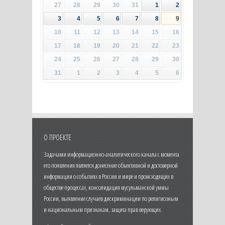
27
28
29
30
31
1
2
3
4
5
6
7
8
9
10
11
12
13
14
15
16
17
18
19
20
21
22
23
24
25
26
27
28
29
30
31
1
2
3
4
5
6
О ПРОЕКТЕ
Задачами информационно-аналитического канала с момента
его появления является донесение объективной и достоверной
информации о событиях в России и мире и происходящих в
обществе процессах, консолидация мусульманской уммы
России, выявление случаев дискриминации по религиозным
и национальным признакам, защита прав верующих.