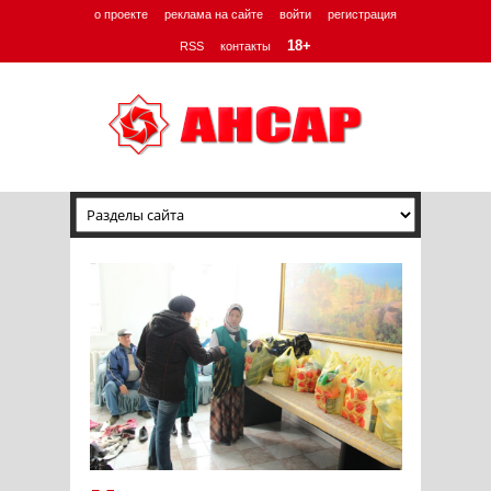
о проекте
реклама на сайте
войти
регистрация
18+
RSS
контакты