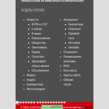
гиперссылка на
www.ansar.ru
обязательна!
РАЗДЕЛЫ ПОРТАЛА
Новости
Актуально
В РФ и СНГ
Аналитика
Собкор
Персоны
В мире
Прямой
Образование
путь
Общество
История
Экономика
Онлайн
Наука
О проекте
Палитра
Размещение
Здоровый
рекламы
образ жизни
RSS
Объявления
Контакты
Видео
Карта сайта
Аудио
Облако
Библиотека
тегов
Фотогалерея
© 2003-2018 Информационно-аналитический канал