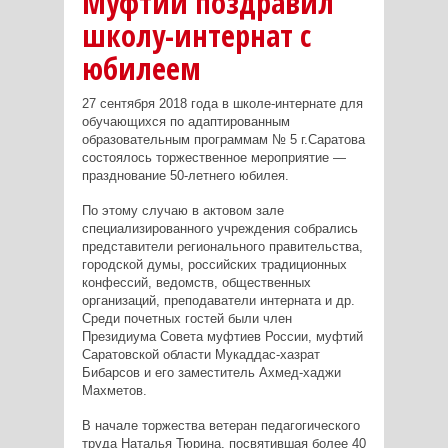
Муфтий поздравил
школу-интернат с
юбилеем
27 сентября 2018 года в школе-интернате для
обучающихся по адаптированным
образовательным программам № 5 г.Саратова
состоялось торжественное мероприятие —
празднование 50-летнего юбилея
.
По этому случаю в актовом зале
специализированного учреждения собрались
представители регионального правительства,
городской думы, российских традиционных
конфессий, ведомств, общественных
организаций, преподаватели интерната и др.
Среди почетных гостей были член
Президиума Совета муфтиев России, муфтий
Саратовской области Мукаддас-хазрат
Бибарсов и его заместитель Ахмед-хаджи
Махметов.
В начале торжества ветеран педагогического
труда Наталья Тюрина, посвятившая более 40