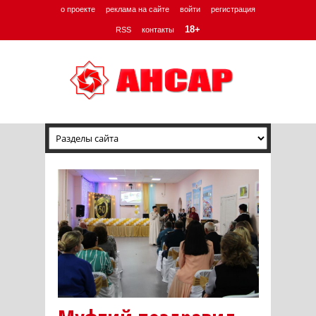
о проекте
реклама на сайте
войти
регистрация
18+
RSS
контакты