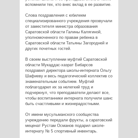
вспомнили тех, кто внес вклад в ее развитие.
Слова поздравления с юбилеем
специализированного учреждения прозвучали
от заместителя министра образования
Саратовской области Галины Калягиной,
уполномоченного по правам ребенка в
Саратовской области Татьяны Загородней и
других почетных гостей.
В своем выступлении муфтий Саратовской
области Мукаддас-хазрат Бибарсов
поздравил директора школы-интерната Ольгу
Шафиеву и весь педагогический коллектив со
знаменательным событием. Муфтий
поблагодарил их за нелегкий труд и
подчеркнул, что преподаватели делают все,
чтобы воспитанники интерната получили шанс
быть счастливыми и жизнерадостными.
От имени мусульманского сообщества
учреждению передали фрукты, а саратовский
меценат Рустам Османов подарил школе-
интернату № 5 спортивный инвентарь.