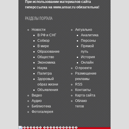
При использовании материалов сайта
гиперссылка на
www.ansar.ru
обязательна!
РАЗДЕЛЫ ПОРТАЛА
Новости
Актуально
В РФ и СНГ
Аналитика
Собкор
Персоны
В мире
Прямой
Образование
путь
Общество
История
Экономика
Онлайн
Наука
О проекте
Палитра
Размещение
Здоровый
рекламы
образ жизни
RSS
Объявления
Контакты
Видео
Карта сайта
Аудио
Облако
Библиотека
тегов
Фотогалерея