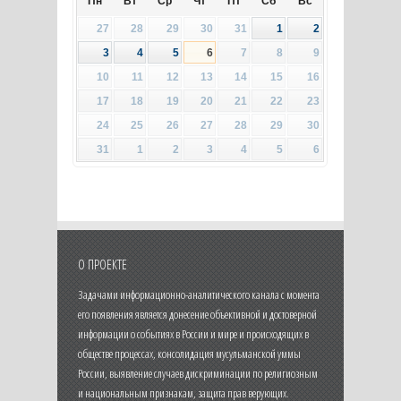
Пн
Вт
Ср
Чт
Пт
Сб
Вс
27
28
29
30
31
1
2
3
4
5
6
7
8
9
10
11
12
13
14
15
16
17
18
19
20
21
22
23
24
25
26
27
28
29
30
31
1
2
3
4
5
6
О ПРОЕКТЕ
Задачами информационно-аналитического канала с момента
его появления является донесение объективной и достоверной
информации о событиях в России и мире и происходящих в
обществе процессах, консолидация мусульманской уммы
России, выявление случаев дискриминации по религиозным
и национальным признакам, защита прав верующих.