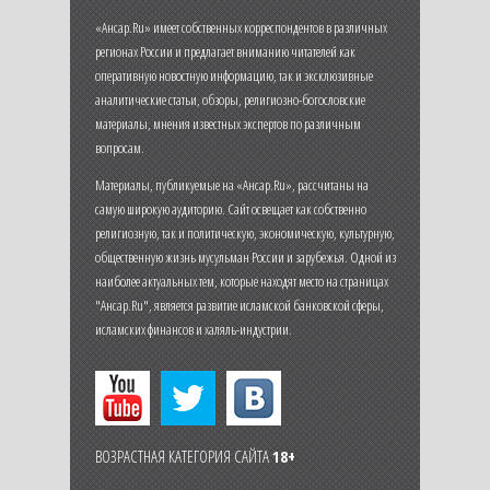
«Ансар.Ru» имеет собственных корреспондентов в различных
регионах России и предлагает вниманию читателей как
оперативную новостную информацию, так и эксклюзивные
аналитические статьи, обзоры, религиозно-богословские
материалы, мнения известных экспертов по различным
вопросам.
Материалы, публикуемые на «Ансар.Ru», рассчитаны на
самую широкую аудиторию. Сайт освещает как собственно
религиозную, так и политическую, экономическую, культурную,
общественную жизнь мусульман России и зарубежья. Одной из
наиболее актуальных тем, которые находят место на страницах
"Ансар.Ru", является развитие исламской банковской сферы,
исламских финансов и халяль-индустрии.
ВОЗРАСТНАЯ КАТЕГОРИЯ САЙТА
18+