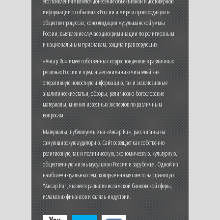
его появления является донесение объективной и достоверной
информации о событиях в России и мире и происходящих в
обществе процессах, консолидация мусульманской уммы
России, выявление случаев дискриминации по религиозным
и национальным признакам, защита прав верующих.
«Ансар.Ru» имеет собственных корреспондентов в различных
регионах России и предлагает вниманию читателей как
оперативную новостную информацию, так и эксклюзивные
аналитические статьи, обзоры, религиозно-богословские
материалы, мнения известных экспертов по различным
вопросам.
Материалы, публикуемые на «Ансар.Ru», рассчитаны на
самую широкую аудиторию. Сайт освещает как собственно
религиозную, так и политическую, экономическую, культурную,
общественную жизнь мусульман России и зарубежья. Одной из
наиболее актуальных тем, которые находят место на страницах
"Ансар.Ru", является развитие исламской банковской сферы,
исламских финансов и халяль-индустрии.