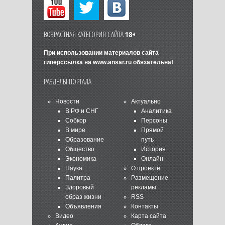
ВОЗРАСТНАЯ КАТЕГОРИЯ САЙТА
18+
При использовании материалов сайта
гиперссылка на
www.ansar.ru
обязательна!
РАЗДЕЛЫ ПОРТАЛА
Новости
Актуально
В РФ и СНГ
Аналитика
Собкор
Персоны
В мире
Прямой
Образование
путь
Общество
История
Экономика
Онлайн
Наука
О проекте
Палитра
Размещение
Здоровый
рекламы
образ жизни
RSS
Объявления
Контакты
Видео
Карта сайта