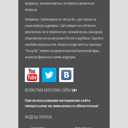
материалы, мнения известных экспертов по различным
вопросам.
Материалы, публикуемые на «Ансар.Ru», рассчитаны на
самую широкую аудиторию. Сайт освещает как собственно
религиозную, так и политическую, экономическую, культурную,
общественную жизнь мусульман России и зарубежья. Одной из
наиболее актуальных тем, которые находят место на страницах
"Ансар.Ru", является развитие исламской банковской сферы,
исламских финансов и халяль-индустрии.
ВОЗРАСТНАЯ КАТЕГОРИЯ САЙТА
18+
При использовании материалов сайта
гиперссылка на
www.ansar.ru
обязательна!
РАЗДЕЛЫ ПОРТАЛА