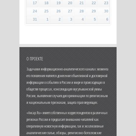
17
18
19
20
21
22
23
24
25
26
27
28
29
30
31
1
2
3
4
5
6
О ПРОЕКТЕ
Задачами информационно-аналитического канала с момента
его появления является донесение объективной и достоверной
информации о событиях в России и мире и происходящих в
обществе процессах, консолидация мусульманской уммы
России, выявление случаев дискриминации по религиозным
и национальным признакам, защита прав верующих.
«Ансар.Ru» имеет собственных корреспондентов в различных
регионах России и предлагает вниманию читателей как
оперативную новостную информацию, так и эксклюзивные
аналитические статьи, обзоры, религиозно-богословские