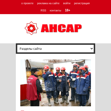
о проекте
реклама на сайте
войти
регистрация
18+
RSS
контакты