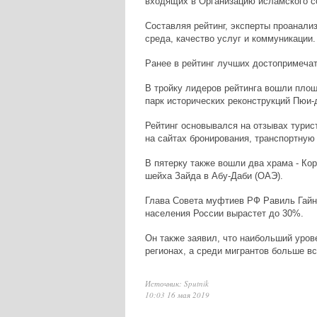
входящих в Организацию исламского с
Составляя рейтинг, эксперты проанали
среда, качество услуг и коммуникации.
Ранее в рейтинг лучших достопримеча
В тройку лидеров рейтинга вошли площ
парк исторических реконструкций Пюи-
Рейтинг основывался на отзывах турис
на сайтах бронирования, транспортную 
В пятерку также вошли два храма - Ко
шейха Зайда в Абу-Даби (ОАЭ).
Глава Совета муфтиев РФ Равиль Гайну
населения России вырастет до 30%.
Он также заявил, что наибольший уро
регионах, а среди мигрантов больше в
Источник: Sputnik
10:03 16 мая 2019