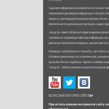
Задачами информационно-аналитического канала с моме
объективной и достоверной информации о событиях в Ро
процессах, консолидация мусульманской уммы России,
религиозным и национальным признакам, защита прав
«Ансар.Ru» имеет собственных корреспондентов в разли
читателей как оперативную новостную информацию, так 
религиозно-богословские материалы, мнения известных
Материалы, публикуемые на «Ансар.Ru», рассчитаны на
собственно религиозную, так и политическую, экономич
мусульман России и зарубежья. Одной из наиболее актуа
"Ансар.Ru", является развитие исламской банковской сф
ВОЗРАСТНАЯ КАТЕГОРИЯ САЙТА
18+
При использовании материалов сайта г
обязательна!