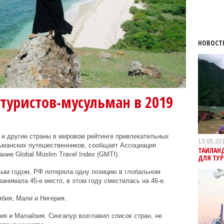
НОВОСТ
 туристов-мусульман в 2019
и другие страны в мировом рейтинге привлекательных
13.05.20
ьманских путешественников, сообщает Ассоциация
ТАИЛАН
ние Global Muslim Travel Index (GMTI).
ДЛЯ ТУ
лым годом, РФ потеряла одну позицию в глобальном
занимала 45-е место, в этом году сместилась на 46-е.
мбия, Мали и Нигерия.
я и Малайзия. Сингапур возглавил список стран, не