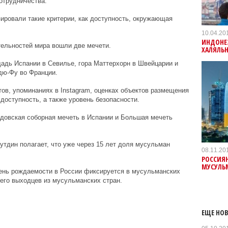
отрудничества.
зировали такие критерии, как доступность, окружающая
10.04.20
ИНДОНЕ
тельностей мира вошли две мечети.
ХАЛЯЛЬ
адь Испании в Севилье, гора Маттерхорн в Швейцарии и
дю-Фу во Франции.
тов, упоминаниях в Instagram, оценках объектов размещения
доступность, а также уровень безопасности.
рдовская соборная мечеть в Испании и Большая мечеть
тдин полагает, что уже через 15 лет доля мусульман
08.11.20
РОССИЯН
МУСУЛЬ
вень рождаемости в России фиксируется в мусульманских
сего выходцев из мусульманских стран.
ЕЩЕ НОВ