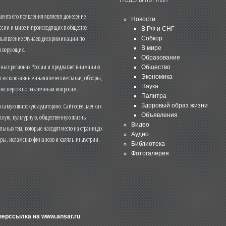
нта его появления является донесение
Новости
ссии и мире и происходящих в обществе
В РФ и СНГ
 выявление случаев дискриминации по
Собкор
В мире
 верующих.
Образование
чных регионах России и предлагает вниманию
Общество
и эксклюзивные аналитические статьи, обзоры,
Экономика
Наука
 экспертов по различным вопросам.
Палитра
 самую широкую аудиторию. Сайт освещает как
Здоровый образ жизни
Объявления
ескую, культурную, общественную жизнь
Видео
льных тем, которые находят место на страницах
Аудио
еры, исламских финансов и халяль-индустрии.
Библиотека
Фотогалерея
иперссылка на
www.ansar.ru