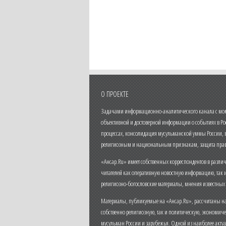
О ПРОЕКТЕ
Задачами информационно-аналитического канала с моме
объективной и достоверной информации о событиях в Ро
процессах, консолидация мусульманской уммы России,
религиозным и национальным признакам, защита прав
«Ансар.Ru» имеет собственных корреспондентов в разли
читателей как оперативную новостную информацию, так 
религиозно-богословские материалы, мнения известных
Материалы, публикуемые на «Ансар.Ru», рассчитаны на
собственно религиозную, так и политическую, экономич
мусульман России и зарубежья. Одной из наиболее актуа