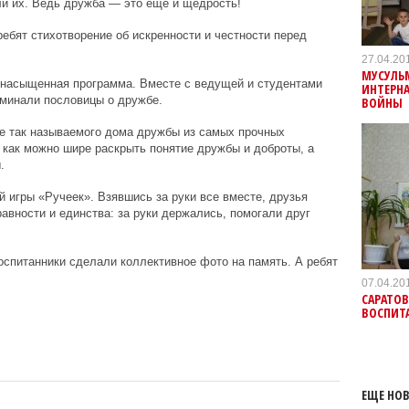
и их. Ведь дружба — это еще и щедрость!
ебят стихотворение об искренности и честности перед
27.04.20
МУСУЛЬ
 насыщенная программа. Вместе с ведущей и студентами
ИНТЕРНА
оминали пословицы о дружбе.
ВОЙНЫ
е так называемого дома дружбы из самых прочных
 как можно шире раскрыть понятие дружбы и доброты, а
.
й игры «Ручеек». Взявшись за руки все вместе, друзья
вности и единства: за руки держались, помогали друг
оспитанники сделали коллективное фото на память. А ребят
07.04.20
САРАТО
ВОСПИТ
ЕЩЕ НОВ