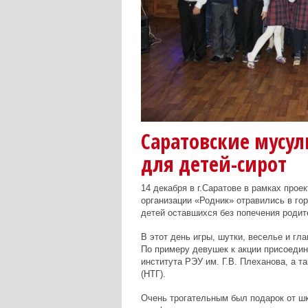
Саратовские мусу
для детей-сирот
14 декабря в г.Саратове в рамках прое
организации «Родник» отравились в го
детей оставшихся без попечения родит
В этот день игры, шутки, веселье и г
По примеру девушек к акции присоеди
института РЭУ им. Г.В. Плеханова, а т
(НТГ).
Очень трогательным был подарок от ш