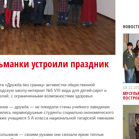
НОВОСТ
льманки устроили праздник
кта «Дружба без границ» активистки общественной
18.11.20
родскую школу-интернат №5 VIII вида для детей-сирот и
МУСУЛЬ
елей, с ограниченными возможностями здоровья.
ПОСТРО
лавное — дружба — не покидали стены учебного заведения.
нились неравнодушные студенты социально-экономического
акже учащиеся 5 А класса национальной татарской гимназии
кольников — своими руками они связали яркие теплые