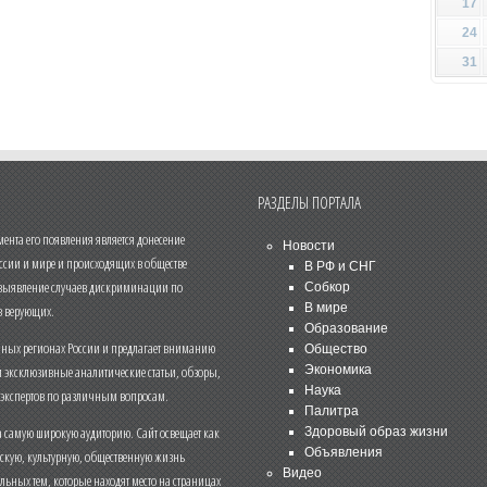
17
24
31
РАЗДЕЛЫ ПОРТАЛА
нта его появления является донесение
Новости
ссии и мире и происходящих в обществе
В РФ и СНГ
 выявление случаев дискриминации по
Собкор
В мире
 верующих.
Образование
чных регионах России и предлагает вниманию
Общество
и эксклюзивные аналитические статьи, обзоры,
Экономика
Наука
 экспертов по различным вопросам.
Палитра
 самую широкую аудиторию. Сайт освещает как
Здоровый образ жизни
Объявления
ескую, культурную, общественную жизнь
Видео
льных тем, которые находят место на страницах