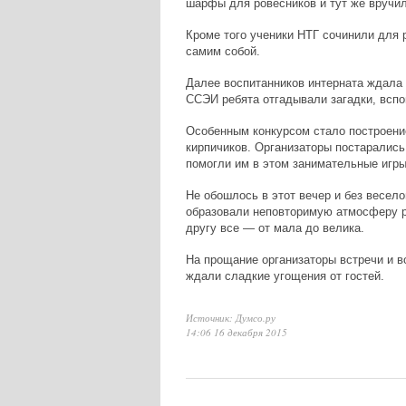
шарфы для ровесников и тут же вручил
Кроме того ученики НТГ сочинили для р
самим собой.
Далее воспитанников интерната ждала
ССЭИ ребята отгадывали загадки, всп
Особенным конкурсом стало построени
кирпичиков. Организаторы постарались
помогли им в этом занимательные игры
Не обошлось в этот вечер и без весело
образовали неповторимую атмосферу ра
другу все — от мала до велика.
На прощание организаторы встречи и в
ждали сладкие угощения от гостей.
Источник: Думсо.ру
14:06 16 декабря 2015