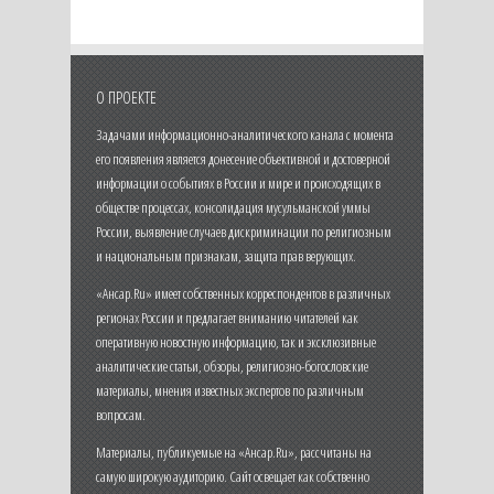
О ПРОЕКТЕ
Задачами информационно-аналитического канала с момента
его появления является донесение объективной и достоверной
информации о событиях в России и мире и происходящих в
обществе процессах, консолидация мусульманской уммы
России, выявление случаев дискриминации по религиозным
и национальным признакам, защита прав верующих.
«Ансар.Ru» имеет собственных корреспондентов в различных
регионах России и предлагает вниманию читателей как
оперативную новостную информацию, так и эксклюзивные
аналитические статьи, обзоры, религиозно-богословские
материалы, мнения известных экспертов по различным
вопросам.
Материалы, публикуемые на «Ансар.Ru», рассчитаны на
самую широкую аудиторию. Сайт освещает как собственно