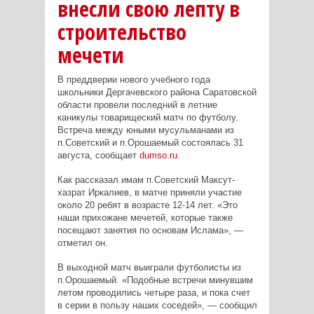
внесли свою лепту в
строительство
мечети
В преддверии нового учебного года
школьники Дергачевского района Саратовской
области провели последний в летние
каникулы товарищеский матч по футболу.
Встреча между юными мусульманами из
п.Советский и п.Орошаемый состоялась 31
августа, сообщает
dumso.ru
.
Как рассказал имам п.Советский Максут-
хазрат Иркалиев, в матче приняли участие
около 20 ребят в возрасте 12-14 лет. «Это
наши прихожане мечетей, которые также
посещают занятия по основам Ислама», —
отметил он.
В выходной матч выиграли футболисты из
п.Орошаемый. «Подобные встречи минувшим
летом проводились четыре раза, и пока счет
в серии в пользу наших соседей», — сообщил