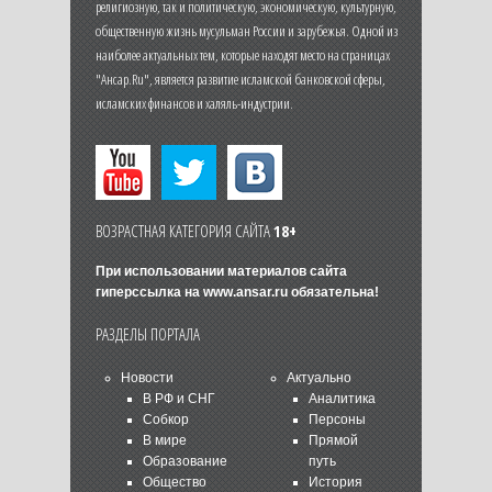
религиозную, так и политическую, экономическую, культурную,
общественную жизнь мусульман России и зарубежья. Одной из
наиболее актуальных тем, которые находят место на страницах
"Ансар.Ru", является развитие исламской банковской сферы,
исламских финансов и халяль-индустрии.
ВОЗРАСТНАЯ КАТЕГОРИЯ САЙТА
18+
При использовании материалов сайта
гиперссылка на
www.ansar.ru
обязательна!
РАЗДЕЛЫ ПОРТАЛА
Новости
Актуально
В РФ и СНГ
Аналитика
Собкор
Персоны
В мире
Прямой
Образование
путь
Общество
История