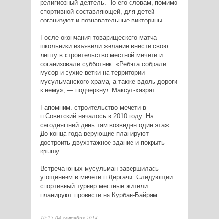
религиозный деятель. По его словам, помимо
спортивной составляющей, для детей
организуют и познавательные викторины.
После окончания товарищеского матча
школьники изъявили желание внести свою
лепту в строительство местной мечети и
организовали субботник. «Ребята собрали
мусор и сухие ветки на территории
мусульманского храма, а также вдоль дороги
к нему», — подчеркнул Максут-хазрат.
Напомним, строительство мечети в
п.Советский началось в 2010 году. На
сегодняшний день там возведен один этаж.
До конца года верующие планируют
достроить двухэтажное здание и покрыть
крышу.
Встреча юных мусульман завершилась
угощением в мечети п.Дергачи. Следующий
спортивный турнир местные жители
планируют провести на Курбан-Байрам.
10:25 04 сентября 2014