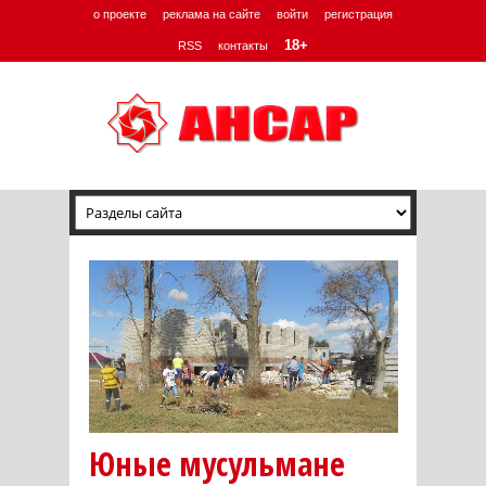
о проекте
реклама на сайте
войти
регистрация
18+
RSS
контакты
Юные мусульмане