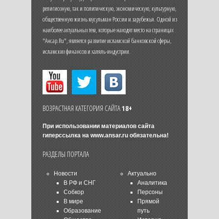
религиозную, так и политическую, экономическую, культурную,
общественную жизнь мусульман России и зарубежья. Одной из
наиболее актуальных тем, которые находят место на страницах
"Ансар.Ru", является развитие исламской банковской сферы,
исламских финансов и халяль-индустрии.
ВОЗРАСТНАЯ КАТЕГОРИЯ САЙТА
18+
При использовании материалов сайта
гиперссылка на
www.ansar.ru
обязательна!
РАЗДЕЛЫ ПОРТАЛА
Новости
Актуально
В РФ и СНГ
Аналитика
Собкор
Персоны
В мире
Прямой
Образование
путь