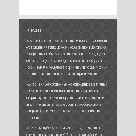
О ПРОЕКТЕ
Задачами информационно-аналитического канала с момента
его появления является донесение объективной и достоверной
информации о событиях в России и мире и происходящих в
обществе процессах, консолидация мусульманской уммы
России, выявление случаев дискриминации по религиозным
и национальным признакам, защита прав верующих.
«Ансар.Ru» имеет собственных корреспондентов в различных
регионах России и предлагает вниманию читателей как
оперативную новостную информацию, так и эксклюзивные
аналитические статьи, обзоры, религиозно-богословские
материалы, мнения известных экспертов по различным
вопросам.
Материалы, публикуемые на «Ансар.Ru», рассчитаны на
самую широкую аудиторию. Сайт освещает как собственно