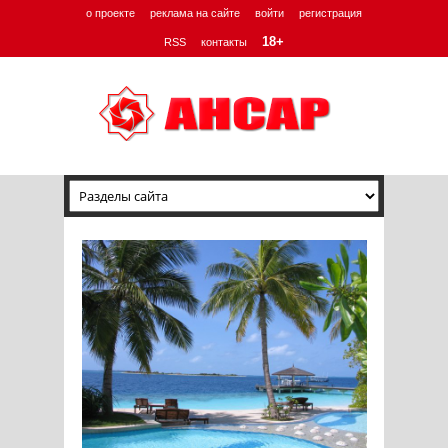
о проекте
реклама на сайте
войти
регистрация
18+
RSS
контакты