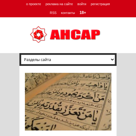
о проекте
реклама на сайте
войти
регистрация
18+
RSS
контакты