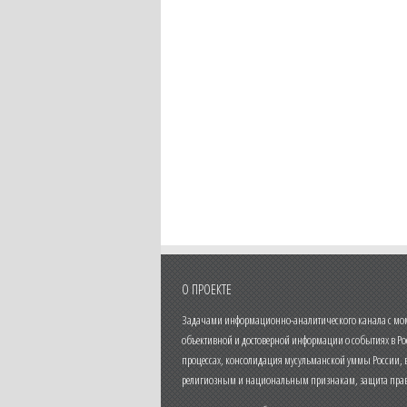
О ПРОЕКТЕ
Задачами информационно-аналитического канала с моме
объективной и достоверной информации о событиях в Ро
процессах, консолидация мусульманской уммы России,
религиозным и национальным признакам, защита прав