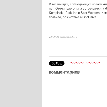
В гостиницах, соблюдающих исламские
нет. Отели такого типа встречаются у 
Kempinski, Park Inn и Best Western. К
правило, по системе all inclusive.
12:09 21 сентября 2012
????????
????????
комментариев