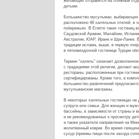
желающих отправится на пляжный отдых
детьми.
Большинство мусульман, выбирающих 
расположено 48 халяльных отелей, в ч
побережьях. В Египте таких гостиниц 
Саудовской Аравии, Малайзии, Испани
Австралии, ЮАР, Иране и Шри-Ланке. В
традиции ислама, выше, в первую очере
в пятизвездочной гостинице Турции обо
Термин "халяль" означает дозволенное
с традициями этой религии, делают акц
рестораны, расположенные при гостини
сертифицированы. Кроме того, в компле
большинство развлечений предлагаютс
мусульманские магазины.
В некоторых халяльных гостиницах не 
супруги или семьи. Для женщин и мужч
бассейны, в зависимости от страны и в
и не рекомендованных к просмотру деть
а также указатели направления на Мекк
молитвенный коврик. Во время священ
сухур (приемы пищи после захода солн