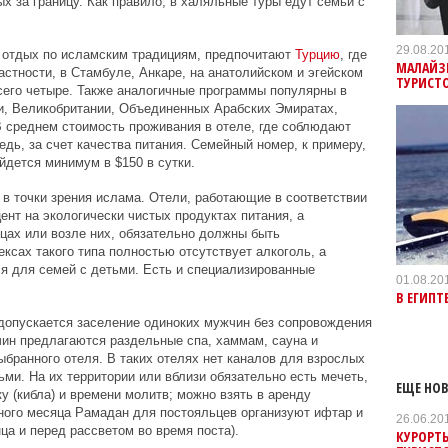
 за границу. Как правило, в халяльные туры едут семьи с
29.08.20
отдых по исламским традициям, предпочитают
Турцию
, где
МАЛАЙЗ
астности, в Стамбуле, Анкаре, на анатолийском и эгейском
ТУРИСТ
всего четыре. Также аналогичные программы популярны в
и, Великобритании, Объединенных Арабских Эмиратах,
 среднем стоимость проживания в отеле, где соблюдают
дь, за счет качества питания. Семейный номер, к примеру,
йдется минимум в $150 в сутки.
 в точки зрения ислама. Отели, работающие в соответствии
ент на экологически чистых продуктах питания, а
цах или возле них, обязательно должны быть
ксах такого типа полностью отсутствует алкоголь, а
я для семей с детьми. Есть и специализированные
01.08.20
В ЕГИПТ
допускается заселение одиноких мужчин без сопровождения
ин предлагаются раздельные спа, хаммам, сауна и
ыбранного отеля. В таких отелях нет каналов для взрослых
ми. На их территории или вблизи обязательно есть мечеть,
ЕЩЕ НОВ
у (кибла) и времени молитв; можно взять в аренду
ного месяца Рамадан для постояльцев организуют ифтар и
26.06.20
ца и перед рассветом во время поста).
КУРОРТ