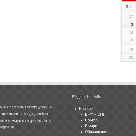
Пн
27
3
10
17
24
31
РАЗДЕЛЫ ПОРТАЛА
нта его появления является донесение
Новости
ссии и мире и происходящих в обществе
В РФ и СНГ
 выявление случаев дискриминации по
Собкор
В мире
 верующих.
Образование