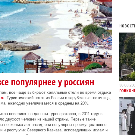
НОВОСТ
се популярнее у россиян
30.08.20
ГОНКОНГ
лам, все чаще выбирают халяльные отели во время отдыха
.ru
. Туристический поток из России в зарубежные гостиницы,
ма, ежегодно увеличивается в среднем на 20%.
ков невелико: по данным туроператоров, в 2011 году в
ло двухсот человек из нашей страны. Первые такие
ны несколько лет назад, они популярны преимущественно
ии и республик Северного Кавказа, исповедующих ислам и