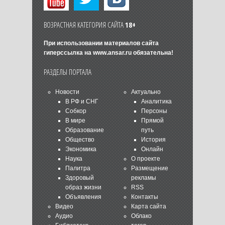
ВОЗРАСТНАЯ КАТЕГОРИЯ САЙТА
18+
При использовании материалов сайта
гиперссылка на
www.ansar.ru
обязательна!
РАЗДЕЛЫ ПОРТАЛА
Новости
Актуально
В РФ и СНГ
Аналитика
Собкор
Персоны
В мире
Прямой
Образование
путь
Общество
История
Экономика
Онлайн
Наука
О проекте
Палитра
Размещение
Здоровый
рекламы
образ жизни
RSS
Объявления
Контакты
Видео
Карта сайта
Аудио
Облако