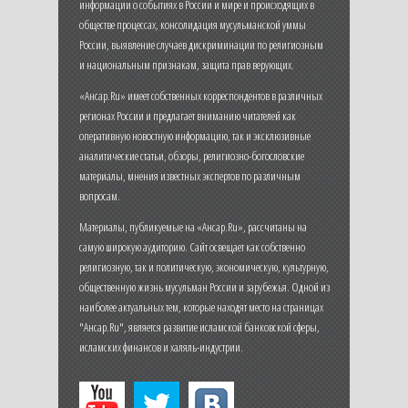
информации о событиях в России и мире и происходящих в
обществе процессах, консолидация мусульманской уммы
России, выявление случаев дискриминации по религиозным
и национальным признакам, защита прав верующих.
«Ансар.Ru» имеет собственных корреспондентов в различных
регионах России и предлагает вниманию читателей как
оперативную новостную информацию, так и эксклюзивные
аналитические статьи, обзоры, религиозно-богословские
материалы, мнения известных экспертов по различным
вопросам.
Материалы, публикуемые на «Ансар.Ru», рассчитаны на
самую широкую аудиторию. Сайт освещает как собственно
религиозную, так и политическую, экономическую, культурную,
общественную жизнь мусульман России и зарубежья. Одной из
наиболее актуальных тем, которые находят место на страницах
"Ансар.Ru", является развитие исламской банковской сферы,
исламских финансов и халяль-индустрии.