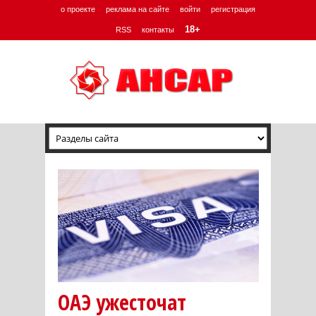
о проекте
реклама на сайте
войти
регистрация
18+
RSS
контакты
ОАЭ ужесточат