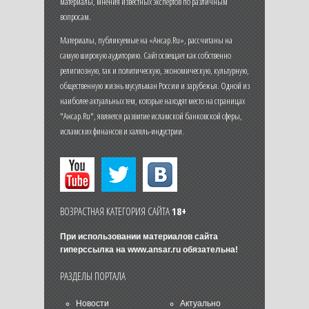
материалы, мнения известных экспертов по различным
вопросам.
Материалы, публикуемые на «Ансар.Ru», рассчитаны на
самую широкую аудиторию. Сайт освещает как собственно
религиозную, так и политическую, экономическую, культурную,
общественную жизнь мусульман России и зарубежья. Одной из
наиболее актуальных тем, которые находят место на страницах
"Ансар.Ru", является развитие исламской банковской сферы,
исламских финансов и халяль-индустрии.
ВОЗРАСТНАЯ КАТЕГОРИЯ САЙТА
18+
При использовании материалов сайта
гиперссылка на
www.ansar.ru
обязательна!
РАЗДЕЛЫ ПОРТАЛА
Новости
Актуально