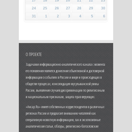
17
18
19
20
21
22
23
24
25
26
27
28
29
30
31
1
2
3
4
5
6
О ПРОЕКТЕ
Задачами информационно-аналитического канала с момента
его появления является донесение объективной и достоверной
информации о событиях в России и мире и происходящих в
обществе процессах, консолидация мусульманской уммы
России, выявление случаев дискриминации по религиозным
и национальным признакам, защита прав верующих.
«Ансар.Ru» имеет собственных корреспондентов в различных
регионах России и предлагает вниманию читателей как
оперативную новостную информацию, так и эксклюзивные
аналитические статьи, обзоры, религиозно-богословские