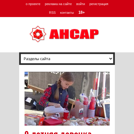
о проекте
реклама на сайте
войти
регистрация
18+
RSS
контакты