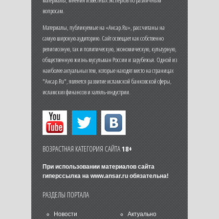
материалы, мнения известных экспертов по различным
вопросам.
Материалы, публикуемые на «Ансар.Ru», рассчитаны на
самую широкую аудиторию. Сайт освещает как собственно
религиозную, так и политическую, экономическую, культурную,
общественную жизнь мусульман России и зарубежья. Одной из
наиболее актуальных тем, которые находят место на страницах
"Ансар.Ru", является развитие исламской банковской сферы,
исламских финансов и халяль-индустрии.
ВОЗРАСТНАЯ КАТЕГОРИЯ САЙТА
18+
При использовании материалов сайта
гиперссылка на
www.ansar.ru
обязательна!
РАЗДЕЛЫ ПОРТАЛА
Новости
Актуально