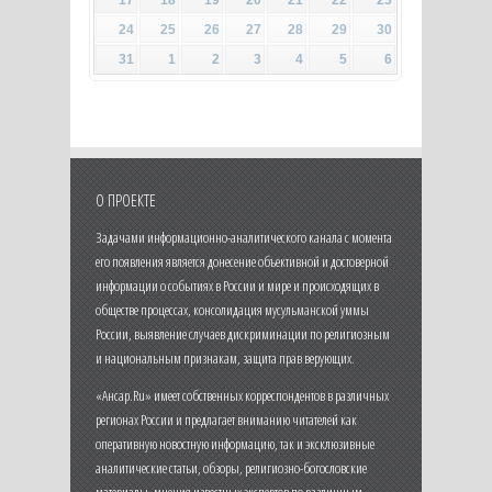
24
25
26
27
28
29
30
31
1
2
3
4
5
6
О ПРОЕКТЕ
Задачами информационно-аналитического канала с момента
его появления является донесение объективной и достоверной
информации о событиях в России и мире и происходящих в
обществе процессах, консолидация мусульманской уммы
России, выявление случаев дискриминации по религиозным
и национальным признакам, защита прав верующих.
«Ансар.Ru» имеет собственных корреспондентов в различных
регионах России и предлагает вниманию читателей как
оперативную новостную информацию, так и эксклюзивные
аналитические статьи, обзоры, религиозно-богословские