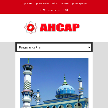
о проекте
реклама на сайте
войти
регистрация
18+
RSS
контакты