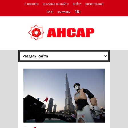
о проекте
реклама на сайте
войти
регистрация
18+
RSS
контакты