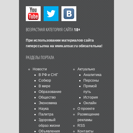
ВОЗРАСТНАЯ КАТЕГОРИЯ САЙТА
18+
При использовании материалов сайта
гиперссылка на
www.ansar.ru
обязательна!
РАЗДЕЛЫ ПОРТАЛА
Новости
Актуально
В РФ и СНГ
Аналитика
Собкор
Персоны
В мире
Прямой
Образование
путь
Общество
История
Экономика
Онлайн
Наука
О проекте
Палитра
Размещение
Здоровый
рекламы
образ жизни
RSS
Объявления
Контакты