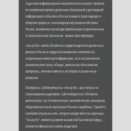
Задачами информационно-аналитического канала с момента
его появления является донесение объективной и достоверной
информации о событиях в России и мире и происходящих в
обществе процессах, консолидация мусульманской уммы
России, выявление случаев дискриминации по религиозным
и национальным признакам, защита прав верующих.
«Ансар.Ru» имеет собственных корреспондентов в различных
регионах России и предлагает вниманию читателей как
оперативную новостную информацию, так и эксклюзивные
аналитические статьи, обзоры, религиозно-богословские
материалы, мнения известных экспертов по различным
вопросам.
Материалы, публикуемые на «Ансар.Ru», рассчитаны на
самую широкую аудиторию. Сайт освещает как собственно
религиозную, так и политическую, экономическую, культурную,
общественную жизнь мусульман России и зарубежья. Одной из
наиболее актуальных тем, которые находят место на страницах
"Ансар.Ru", является развитие исламской банковской сферы,
исламских финансов и халяль-индустрии.