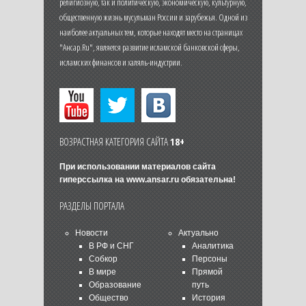
религиозную, так и политическую, экономическую, культурную,
общественную жизнь мусульман России и зарубежья. Одной из
наиболее актуальных тем, которые находят место на страницах
"Ансар.Ru", является развитие исламской банковской сферы,
исламских финансов и халяль-индустрии.
ВОЗРАСТНАЯ КАТЕГОРИЯ САЙТА
18+
При использовании материалов сайта
гиперссылка на
www.ansar.ru
обязательна!
РАЗДЕЛЫ ПОРТАЛА
Новости
Актуально
В РФ и СНГ
Аналитика
Собкор
Персоны
В мире
Прямой
Образование
путь
Общество
История