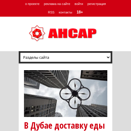
о проекте
реклама на сайте
войти
регистрация
18+
RSS
контакты
В Дубае доставку еды