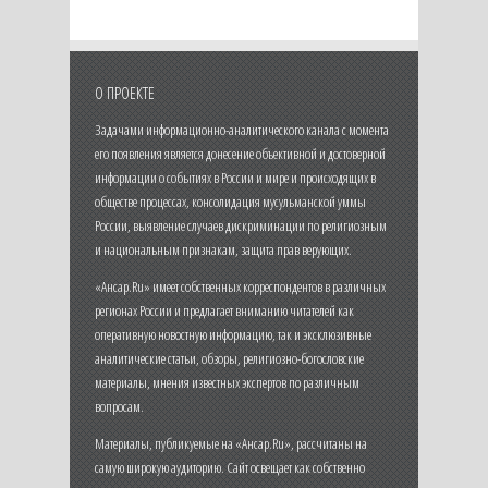
О ПРОЕКТЕ
Задачами информационно-аналитического канала с момента
его появления является донесение объективной и достоверной
информации о событиях в России и мире и происходящих в
обществе процессах, консолидация мусульманской уммы
России, выявление случаев дискриминации по религиозным
и национальным признакам, защита прав верующих.
«Ансар.Ru» имеет собственных корреспондентов в различных
регионах России и предлагает вниманию читателей как
оперативную новостную информацию, так и эксклюзивные
аналитические статьи, обзоры, религиозно-богословские
материалы, мнения известных экспертов по различным
вопросам.
Материалы, публикуемые на «Ансар.Ru», рассчитаны на
самую широкую аудиторию. Сайт освещает как собственно