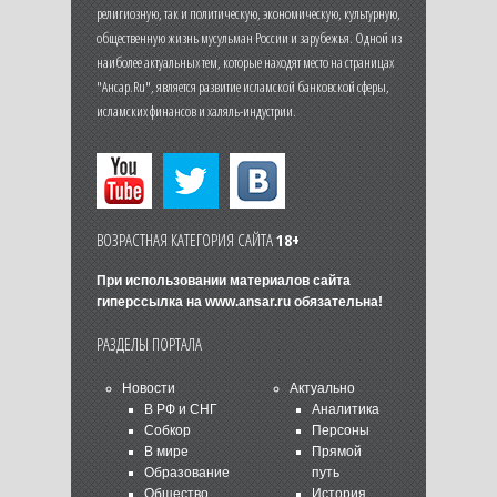
религиозную, так и политическую, экономическую, культурную,
общественную жизнь мусульман России и зарубежья. Одной из
наиболее актуальных тем, которые находят место на страницах
"Ансар.Ru", является развитие исламской банковской сферы,
исламских финансов и халяль-индустрии.
ВОЗРАСТНАЯ КАТЕГОРИЯ САЙТА
18+
При использовании материалов сайта
гиперссылка на
www.ansar.ru
обязательна!
РАЗДЕЛЫ ПОРТАЛА
Новости
Актуально
В РФ и СНГ
Аналитика
Собкор
Персоны
В мире
Прямой
Образование
путь
Общество
История