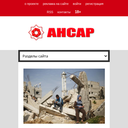
о проекте
реклама на сайте
войти
регистрация
18+
RSS
контакты