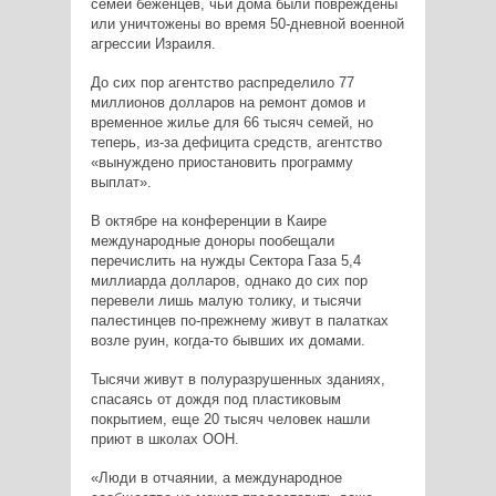
семей беженцев, чьи дома были повреждены
или уничтожены во время 50-дневной военной
агрессии Израиля.
До сих пор агентство распределило 77
миллионов долларов на ремонт домов и
временное жилье для 66 тысяч семей, но
теперь, из-за дефицита средств, агентство
«вынуждено приостановить программу
выплат».
В октябре на конференции в Каире
международные доноры пообещали
перечислить на нужды Сектора Газа 5,4
миллиарда долларов, однако до сих пор
перевели лишь малую толику, и тысячи
палестинцев по-прежнему живут в палатках
возле руин, когда-то бывших их домами.
Тысячи живут в полуразрушенных зданиях,
спасаясь от дождя под пластиковым
покрытием, еще 20 тысяч человек нашли
приют в школах ООН.
«Люди в отчаянии, а международное