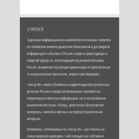
О ПРОЕКТЕ
Задачами информационно-аналитического канала с момента
его появления является донесение объективной и достоверной
информации о событиях в России и мире и происходящих в
обществе процессах, консолидация мусульманской уммы
России, выявление случаев дискриминации по религиозным
и национальным признакам, защита прав верующих.
«Ансар.Ru» имеет собственных корреспондентов в различных
регионах России и предлагает вниманию читателей как
оперативную новостную информацию, так и эксклюзивные
аналитические статьи, обзоры, религиозно-богословские
материалы, мнения известных экспертов по различным
вопросам.
Материалы, публикуемые на «Ансар.Ru», рассчитаны на
самую широкую аудиторию. Сайт освещает как собственно