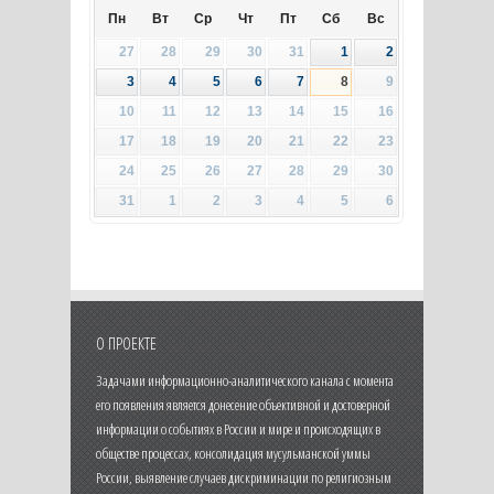
Пн
Вт
Ср
Чт
Пт
Сб
Вс
27
28
29
30
31
1
2
3
4
5
6
7
8
9
10
11
12
13
14
15
16
17
18
19
20
21
22
23
24
25
26
27
28
29
30
31
1
2
3
4
5
6
О ПРОЕКТЕ
Задачами информационно-аналитического канала с момента
его появления является донесение объективной и достоверной
информации о событиях в России и мире и происходящих в
обществе процессах, консолидация мусульманской уммы
России, выявление случаев дискриминации по религиозным