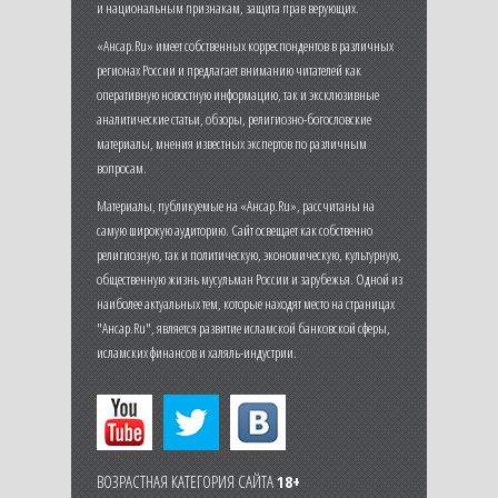
и национальным признакам, защита прав верующих.
«Ансар.Ru» имеет собственных корреспондентов в различных
регионах России и предлагает вниманию читателей как
оперативную новостную информацию, так и эксклюзивные
аналитические статьи, обзоры, религиозно-богословские
материалы, мнения известных экспертов по различным
вопросам.
Материалы, публикуемые на «Ансар.Ru», рассчитаны на
самую широкую аудиторию. Сайт освещает как собственно
религиозную, так и политическую, экономическую, культурную,
общественную жизнь мусульман России и зарубежья. Одной из
наиболее актуальных тем, которые находят место на страницах
"Ансар.Ru", является развитие исламской банковской сферы,
исламских финансов и халяль-индустрии.
ВОЗРАСТНАЯ КАТЕГОРИЯ САЙТА
18+