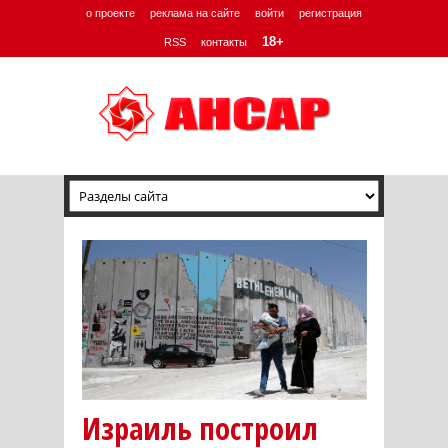
о проекте
реклама на сайте
войти
регистрация
18+
RSS
контакты
Израиль построил