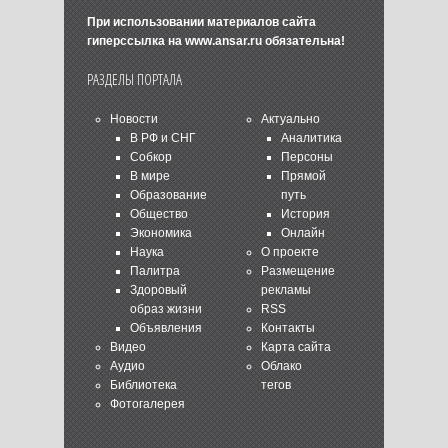
При использовании материалов сайта
гиперссылка на
www.ansar.ru
обязательна!
РАЗДЕЛЫ ПОРТАЛА
Новости
Актуально
В РФ и СНГ
Аналитика
Собкор
Персоны
В мире
Прямой
Образование
путь
Общество
История
Экономика
Онлайн
Наука
О проекте
Палитра
Размещение
Здоровый
рекламы
образ жизни
RSS
Объявления
Контакты
Видео
Карта сайта
Аудио
Облако
Библиотека
тегов
Фотогалерея