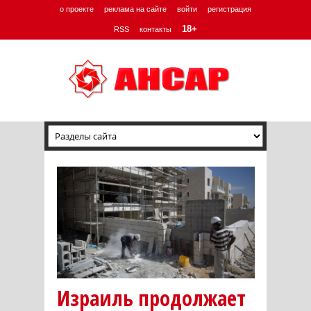
о проекте
реклама на сайте
войти
регистрация
18+
RSS
контакты
Израиль продолжает