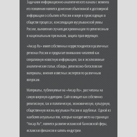
Задачами информационно-аналитического канала с момента
его появления является донесение объективной и достоверной
информации о событиях в России и мире и происходящих в
обществе процессах, консолидация мусульманской уммы
России, выявление случаев дискриминации по религиозным
и национальным признакам, защита прав верующих.
«Ансар.Ru» имеет собственных корреспондентов в различных
регионах России и предлагает вниманию читателей как
оперативную новостную информацию, так и эксклюзивные
аналитические статьи, обзоры, религиозно-богословские
материалы, мнения известных экспертов по различным
вопросам.
Материалы, публикуемые на «Ансар.Ru», рассчитаны на
самую широкую аудиторию. Сайт освещает как собственно
религиозную, так и политическую, экономическую, культурную,
общественную жизнь мусульман России и зарубежья. Одной из
наиболее актуальных тем, которые находят место на страницах
"Ансар.Ru", является развитие исламской банковской сферы,
исламских финансов и халяль-индустрии.