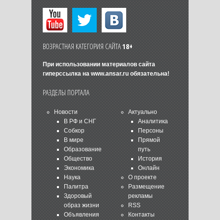
ВОЗРАСТНАЯ КАТЕГОРИЯ САЙТА
18+
При использовании материалов сайта
гиперссылка на
www.ansar.ru
обязательна!
РАЗДЕЛЫ ПОРТАЛА
Новости
Актуально
В РФ и СНГ
Аналитика
Собкор
Персоны
В мире
Прямой
Образование
путь
Общество
История
Экономика
Онлайн
Наука
О проекте
Палитра
Размещение
Здоровый
рекламы
образ жизни
RSS
Объявления
Контакты