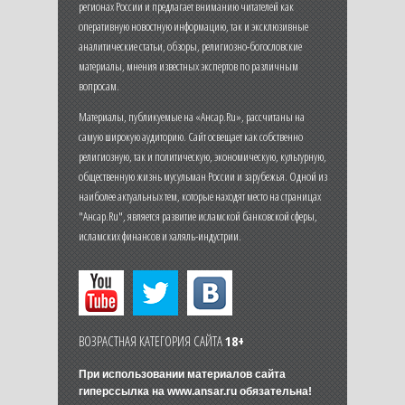
регионах России и предлагает вниманию читателей как
оперативную новостную информацию, так и эксклюзивные
аналитические статьи, обзоры, религиозно-богословские
материалы, мнения известных экспертов по различным
вопросам.
Материалы, публикуемые на «Ансар.Ru», рассчитаны на
самую широкую аудиторию. Сайт освещает как собственно
религиозную, так и политическую, экономическую, культурную,
общественную жизнь мусульман России и зарубежья. Одной из
наиболее актуальных тем, которые находят место на страницах
"Ансар.Ru", является развитие исламской банковской сферы,
исламских финансов и халяль-индустрии.
ВОЗРАСТНАЯ КАТЕГОРИЯ САЙТА
18+
При использовании материалов сайта
гиперссылка на
www.ansar.ru
обязательна!