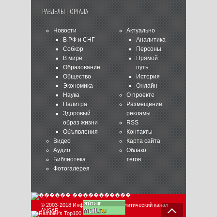
РАЗДЕЛЫ ПОРТАЛА
Новости
Актуально
В РФ и СНГ
Аналитика
Собкор
Персоны
В мире
Прямой
Образование
путь
Общество
История
Экономика
Онлайн
Наука
О проекте
Палитра
Размещение
Здоровый
рекламы
образ жизни
RSS
Объявления
Контакты
Видео
Карта сайта
Аудио
Облако
Библиотека
тегов
Фотогалерея
© 2003-2018 Информационно-аналитический канал
ANSAR