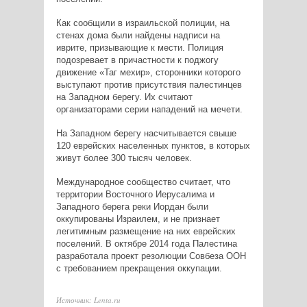
Как сообщили в израильской полиции, на
стенах дома были найдены надписи на
иврите, призывающие к мести. Полиция
подозревает в причастности к поджогу
движение «Таг мехир», сторонники которого
выступают против присутствия палестинцев
на Западном берегу. Их считают
организаторами серии нападений на мечети.
На Западном берегу насчитывается свыше
120 еврейских населенных пунктов, в которых
живут более 300 тысяч человек.
Международное сообщество считает, что
территории Восточного Иерусалима и
Западного берега реки Иордан были
оккупированы Израилем, и не признает
легитимным размещение на них еврейских
поселений. В октябре 2014 года Палестина
разработала проект резолюции Совбеза ООН
с требованием прекращения оккупации.
Источник: Lenta.ru