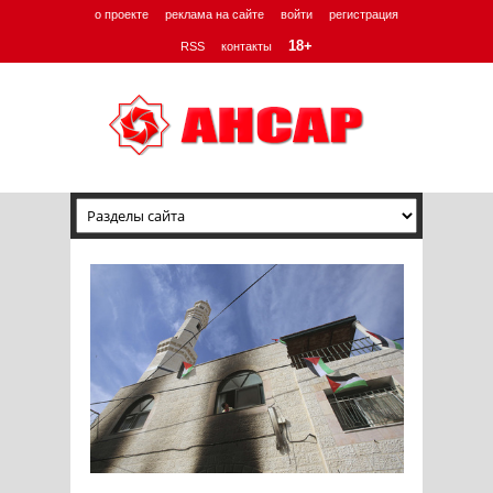
о проекте
реклама на сайте
войти
регистрация
18+
RSS
контакты