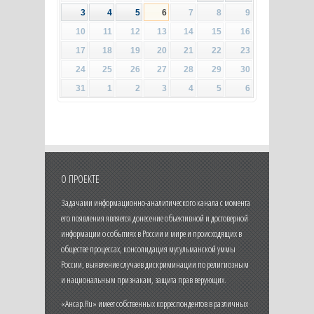
3
4
5
6
7
8
9
10
11
12
13
14
15
16
17
18
19
20
21
22
23
24
25
26
27
28
29
30
31
1
2
3
4
5
6
О ПРОЕКТЕ
Задачами информационно-аналитического канала с момента
его появления является донесение объективной и достоверной
информации о событиях в России и мире и происходящих в
обществе процессах, консолидация мусульманской уммы
России, выявление случаев дискриминации по религиозным
и национальным признакам, защита прав верующих.
«Ансар.Ru» имеет собственных корреспондентов в различных