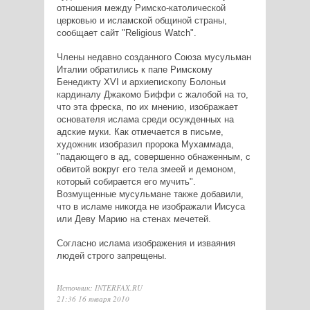
отношения между Римско-католической
церковью и исламской общиной страны,
сообщает сайт "Religious Watch".
Члены недавно созданного Союза мусульман
Италии обратились к папе Римскому
Бенедикту XVI и архиепископу Болоньи
кардиналу Джакомо Биффи с жалобой на то,
что эта фреска, по их мнению, изображает
основателя ислама среди осужденных на
адские муки. Как отмечается в письме,
художник изобразил пророка Мухаммада,
"падающего в ад, совершенно обнаженным, с
обвитой вокруг его тела змеей и демоном,
который собирается его мучить".
Возмущенные мусульмане также добавили,
что в исламе никогда не изображали Иисуса
или Деву Марию на стенах мечетей.
Согласно ислама изображения и изваяния
людей строго запрещены.
Источник: INTERFAX.RU
21:36 16 января 2010