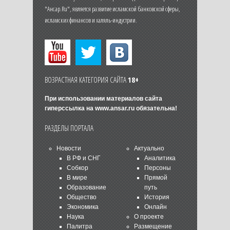
"Ансар.Ru", является развитие исламской банковской сферы,
исламских финансов и халяль-индустрии.
ВОЗРАСТНАЯ КАТЕГОРИЯ САЙТА
18+
При использовании материалов сайта
гиперссылка на
www.ansar.ru
обязательна!
РАЗДЕЛЫ ПОРТАЛА
Новости
Актуально
В РФ и СНГ
Аналитика
Собкор
Персоны
В мире
Прямой
Образование
путь
Общество
История
Экономика
Онлайн
Наука
О проекте
Палитра
Размещение