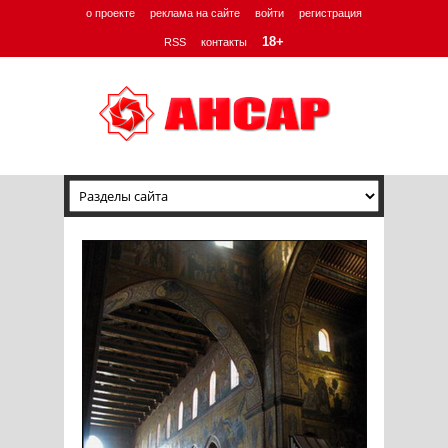
о проекте
реклама на сайте
войти
регистрация
18+
RSS
контакты