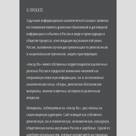
О ПРОЕКТЕ
Задачами информационно-аналитического канала с момента
его появления является донесение объективной и достоверной
информации о событиях в России и мире и происходящих в
обществе процессах, консолидация мусульманской уммы
России, выявление случаев дискриминации по религиозным
и национальным признакам, защита прав верующих.
«Ансар.Ru» имеет собственных корреспондентов в различных
регионах России и предлагает вниманию читателей как
оперативную новостную информацию, так и эксклюзивные
аналитические статьи, обзоры, религиозно-богословские
материалы, мнения известных экспертов по различным
вопросам.
Материалы, публикуемые на «Ансар.Ru», рассчитаны на
самую широкую аудиторию. Сайт освещает как собственно
религиозную, так и политическую, экономическую, культурную,
общественную жизнь мусульман России и зарубежья. Одной из
наиболее актуальных тем, которые находят место на страницах