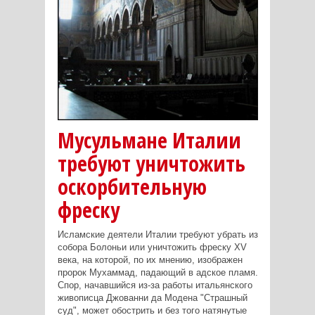
Мусульмане Италии
требуют уничтожить
оскорбительную
фреску
Исламские деятели Италии требуют убрать из
собора Болоньи или уничтожить фреску XV
века, на которой, по их мнению, изображен
пророк Мухаммад, падающий в адское пламя.
Спор, начавшийся из-за работы итальянского
живописца Джованни да Модена "Страшный
суд", может обострить и без того натянутые