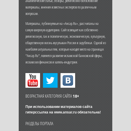
аналитические статьи, обзоры, религиозно-богословские
материалы, мнения известных экспертов по различным
вопросам.
Материалы, публикуемые на «Ансар.Ru», рассчитаны на
самую широкую аудиторию. Сайт освещает как собственно
религиозную, так и политическую, экономическую, культурную,
общественную жизнь мусульман России и зарубежья. Одной из
наиболее актуальных тем, которые находят место на страницах
"Ансар.Ru", является развитие исламской банковской сферы,
исламских финансов и халяль-индустрии.
ВОЗРАСТНАЯ КАТЕГОРИЯ САЙТА
18+
При использовании материалов сайта
гиперссылка на
www.ansar.ru
обязательна!
РАЗДЕЛЫ ПОРТАЛА