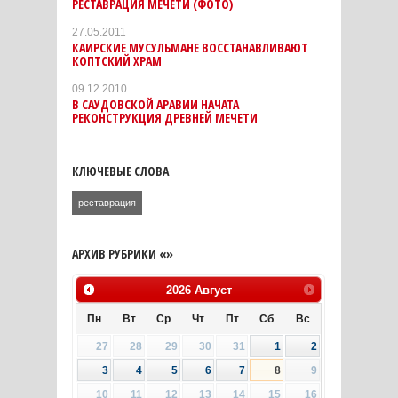
РЕСТАВРАЦИЯ МЕЧЕТИ (ФОТО)
27.05.2011
КАИРСКИЕ МУСУЛЬМАНЕ ВОССТАНАВЛИВАЮТ
КОПТСКИЙ ХРАМ
09.12.2010
В САУДОВСКОЙ АРАВИИ НАЧАТА
РЕКОНСТРУКЦИЯ ДРЕВНЕЙ МЕЧЕТИ
КЛЮЧЕВЫЕ СЛОВА
реставрация
АРХИВ РУБРИКИ «»
2026
Август
Пн
Вт
Ср
Чт
Пт
Сб
Вс
27
28
29
30
31
1
2
3
4
5
6
7
8
9
10
11
12
13
14
15
16