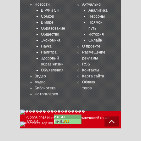
Новости
Актуально
В РФ и СНГ
Аналитика
Собкор
Персоны
В мире
Прямой
Образование
путь
Общество
История
Экономика
Онлайн
Наука
О проекте
Палитра
Размещение
Здоровый
рекламы
образ жизни
RSS
Объявления
Контакты
Видео
Карта сайта
Аудио
Облако
Библиотека
тегов
Фотогалерея
© 2003-2018 Информационно-аналитический канал
ANSAR