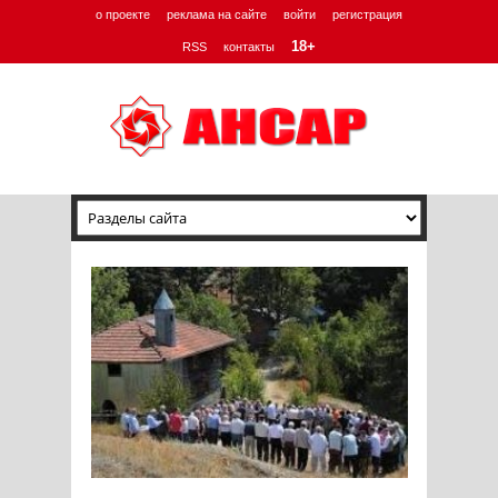
о проекте
реклама на сайте
войти
регистрация
18+
RSS
контакты