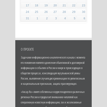
17
18
19
20
21
22
23
24
25
26
27
28
29
30
31
1
2
3
4
5
6
О ПРОЕКТЕ
Задачами информационно-аналитического канала с момента
его появления является донесение объективной и достоверной
информации о событиях в России и мире и происходящих в
обществе процессах, консолидация мусульманской уммы
России, выявление случаев дискриминации по религиозным
и национальным признакам, защита прав верующих.
«Ансар.Ru» имеет собственных корреспондентов в различных
регионах России и предлагает вниманию читателей как
оперативную новостную информацию, так и эксклюзивные