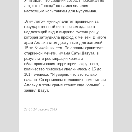
Учитывая, что средний возраст прихожан 60
лет, этот "поход" на намаз являлся
настоящим испытанием для мусульман.
Этим летом муниципалитет провинции за
государственный счет привел здание в
надлежащий вид и вырубил густую рощу,
которая затрудняла проход к мечети. В итоге
храм Аллаха стал доступным для жителей
15-ти ближайших сел. По словам хранителя
старинной мечети, имама Саты Давута, в
результате реставрации храма и
облагораживания территории вокруг него,
количество прихожан увеличилось с 15 до
101 человека. "Я уверен, что это только
начало. Со временем желающих помолиться
Аллаху в этом храме станет еще больше", -
заявил Давут.
21:20 24 августа 2013