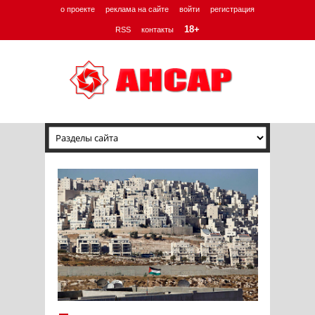
о проекте
реклама на сайте
войти
регистрация
18+
RSS
контакты