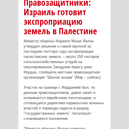
Правозащитники:
Израиль готовит
экспроприацию
земель в Палестине
Министр обороны Израиля Моше Яалон
утвердил решение о самой крупной за
последние полтора года экспроприации
палестинских земель – около 150 гектаров
сельскохозяйственных угодий на
оккупированном Западном берегу реки
Иордан, сообщила местная правозащитная
организация "Шалом ахшав" (Мир – сейчас).
Участок на границе с Иорданией был, по
данным правозащитников, давно занят и
осваивается еврейскими поселенцами, и
готовящаяся директива израильских военных
властей о переводе надела в разряд
"государственных земель" легализует
сложившееся положение.
"Министр обороны Яалон утвердил