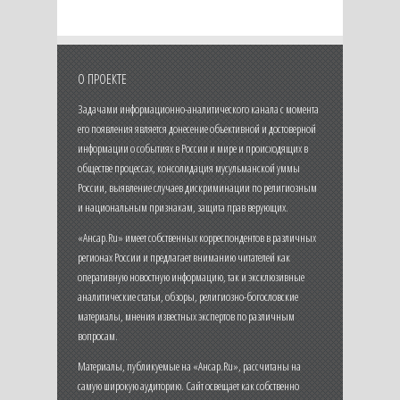
О ПРОЕКТЕ
Задачами информационно-аналитического канала с момента
его появления является донесение объективной и достоверной
информации о событиях в России и мире и происходящих в
обществе процессах, консолидация мусульманской уммы
России, выявление случаев дискриминации по религиозным
и национальным признакам, защита прав верующих.
«Ансар.Ru» имеет собственных корреспондентов в различных
регионах России и предлагает вниманию читателей как
оперативную новостную информацию, так и эксклюзивные
аналитические статьи, обзоры, религиозно-богословские
материалы, мнения известных экспертов по различным
вопросам.
Материалы, публикуемые на «Ансар.Ru», рассчитаны на
самую широкую аудиторию. Сайт освещает как собственно