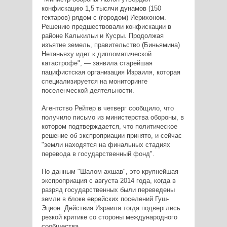
конфискацию 1,5 тысячи дунамов (150
гектаров) рядом с (городом) Иерихоном.
Решению предшествовали конфискации в
районе Калькильи и Кусры. Продолжая
изъятие земель, правительство (Биньямина)
Нетаньяху идет к дипломатической
катастрофе", — заявила старейшая
пацифистская организация Израиля, которая
специализируется на мониторинге
поселенческой деятельности.
Агентство Рейтер в четверг сообщило, что
получило письмо из министерства обороны, в
котором подтверждается, что политическое
решение об экспроприации принято, и сейчас
"земли находятся на финальных стадиях
перевода в государственный фонд".
По данным "Шалом ахшав", это крупнейшая
экспроприация с августа 2014 года, когда в
разряд государственных были переведены
земли в блоке еврейских поселений Гуш-
Эцион. Действия Израиля тогда подверглись
резкой критике со стороны международного
сообщества.