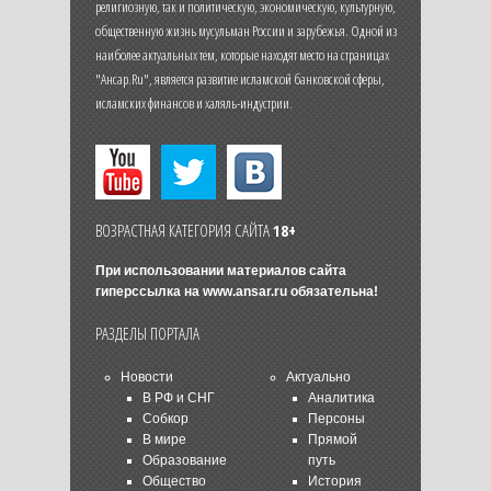
религиозную, так и политическую, экономическую, культурную,
общественную жизнь мусульман России и зарубежья. Одной из
наиболее актуальных тем, которые находят место на страницах
"Ансар.Ru", является развитие исламской банковской сферы,
исламских финансов и халяль-индустрии.
ВОЗРАСТНАЯ КАТЕГОРИЯ САЙТА
18+
При использовании материалов сайта
гиперссылка на
www.ansar.ru
обязательна!
РАЗДЕЛЫ ПОРТАЛА
Новости
Актуально
В РФ и СНГ
Аналитика
Собкор
Персоны
В мире
Прямой
Образование
путь
Общество
История